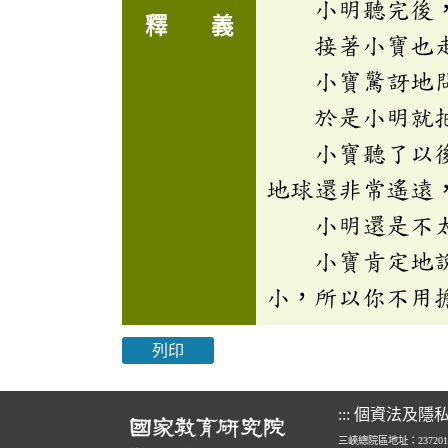
小明聽完後，心
釋 義
接著小寶也走近
小寶驚訝地問
於是小明就把彗
小寶聽了以後，
地球還非常遙遠
小明還是不太
小寶肯定地說道
小，所以你不用
列印
:::
個資法及隱
三峽總院區地址：23720