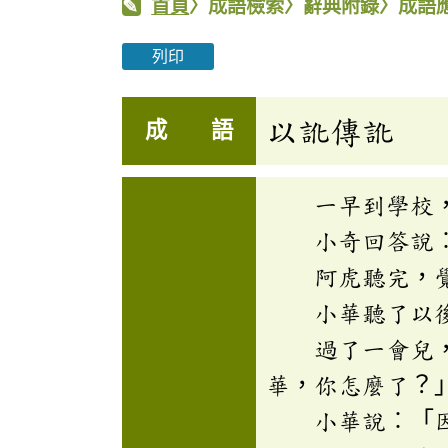
首頁
〉成語檢索〉辭典附錄〉成語
列印
以訛傳訛
成 語
一早到學校，阿
小奇回答說︰「
阿虎聽完，覺得
小華聽了以後，
過了一會兒，小
華，你怎麼了？
小華說︰「因為