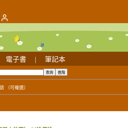
版
電子書
|
筆記本
語
（可複選）