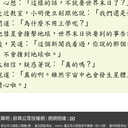
想︰「這樣的話，不就要世界末日了？
教室，小明便立刻跟他說︰「我們還是
道︰「為什麼不用上學呢？」
星會撞擊地球，世界末日快要到的事告
笑道︰「這個新聞我看過，你說的那個
，不會撞到地球啦。」
相信，疑惑著說︰「真的嗎？」
︰「真的啊。雖然宇宙中也會發生星體
擔心啦。」
✉
私聲明
|
辭典公眾授權網
|
網網相連
|
1 新北市三峽區三樹路2號、
臺北院區地址：106011 臺北市大安區和平東路一段179號、
臺中院區地址：4