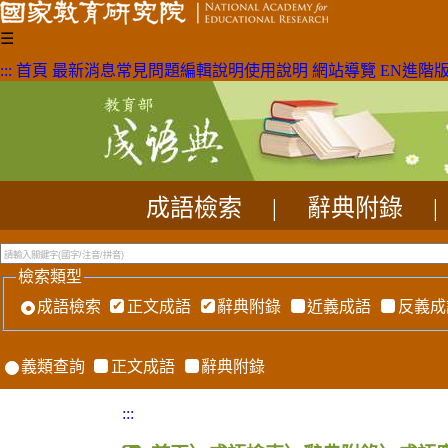
☰
:::
首頁
最新消息
常見問題
編輯說明
使用說明
網站導覽
EN
進階
成語檢索
|
辭典附錄
|
檢索類型
成語檢索
正文成語
辭典附錄
近義成語
反義成
義類查詢
正文成語
辭典附錄
:::