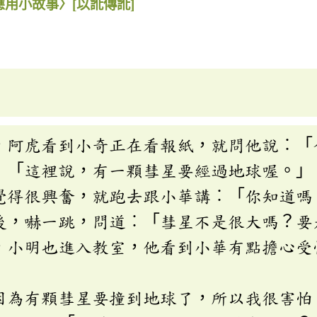
應用小故事〉
[以訛傳訛]
虎看到小奇正在看報紙，就問他說︰「
這裡說，有一顆彗星要經過地球喔。」
很興奮，就跑去跟小華講︰「你知道嗎
嚇一跳，問道︰「彗星不是很大嗎？要
明也進入教室，他看到小華有點擔心受
」
有顆彗星要撞到地球了，所以我很害怕