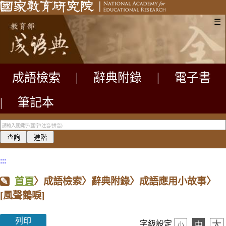
☰
成語檢索
|
辭典附錄
|
電子書
|
筆記本
:::
首頁
〉成語檢索〉辭典附錄〉成語應用小故事〉
[風聲鶴唳]
列印
大
字級設定
中
小