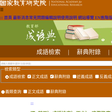
☰
:::
首頁
最新消息
常見問題
編輯說明
使用說明
網站導覽
EN
進階
成語檢索
|
辭典附錄
|
檢索類型
成語檢索
正文成語
辭典附錄
近義成語
反義成
義類查詢
正文成語
辭典附錄
:::