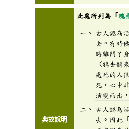
此處所列為「
魂
古人認為
去。有時
時離開了
〈鴉去鵲
處死的人
死，心中
演變而出
古人認為
典故說明
去。因此