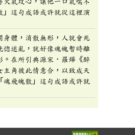
得火氣攻心，讓他一口氣喘不
散」這句成語或許就從這裡演
開身體，消散無形，人就會死
恍惚迷亂，就好像魂魄暫時離
形。在所引典源宋．羅燁《醉
女主角彼此情意合，以致成天
「魂飛魄散」這句成語或許就