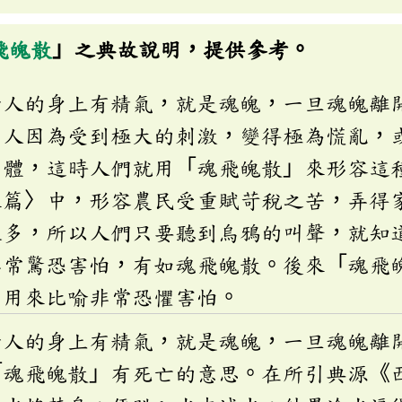
飛魄散
」之典故說明，提供參考。
活人的身上有精氣，就是魂魄，一旦魂魄離
候人因為受到極大的刺激，變得極為慌亂，
身體，這時人們就用「魂飛魄散」來形容這
來篇〉中，形容農民受重賦苛稅之苦，弄得
很多，所以人們只要聽到烏鴉的叫聲，就知
非常驚恐害怕，有如魂飛魄散。後來「魂飛
，用來比喻非常恐懼害怕。
活人的身上有精氣，就是魂魄，一旦魂魄離
「魂飛魄散」有死亡的意思。在所引典源《