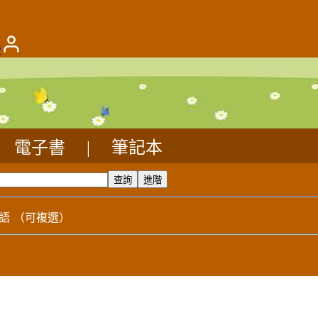
版
電子書
|
筆記本
語
（可複選）