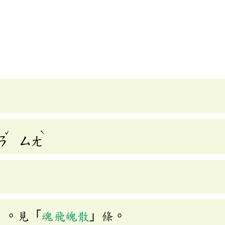
]
ˇ
ˋ
ㄢ
ㄙㄤ
」。見「
魂飛魄散
」條。