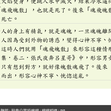
被火焰焚身，便跳入水中滅火，結果冷水逼
「魂飛魄散」，也就是死了。後來「魂飛魄
指死亡。
活人的身上有精氣，就是魂魄，一旦魂魄離
候人因為受到外物的誘惑，變得心神不寧、
，這時人們就用「魂飛魄散」來形容這種情
甲集．卷二．張氏夜奔呂星哥》中，形容男
，只有想到對方，就好像魄散魂飛了。後來
變而出，形容心神不寧、恍惚迷亂。
私聲明
|
辭典公眾授權網
|
網網相連
|