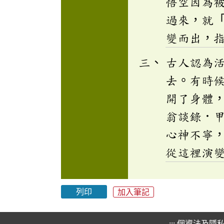
悟空因為
過來，就
變而出，
古人認為
去。有時
開了身體
翁談錄．
心神不寧
從這裡演
列印
加入筆記
:::
個資法及隱