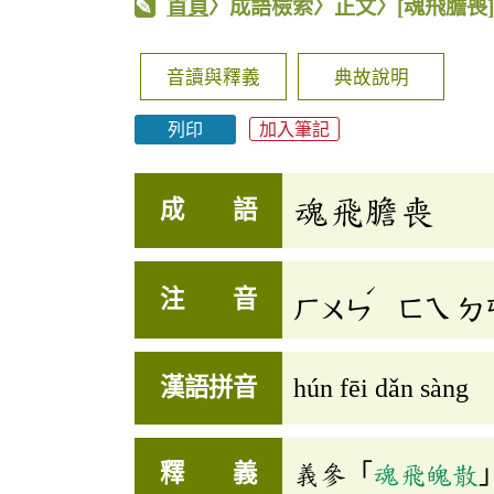
首頁
〉成語檢索〉正文〉
[魂飛膽喪
音讀與釋義
典故說明
列印
加入筆記
魂飛膽喪
成 語
ˊ
注 音
ㄏㄨㄣ
ㄈㄟ
ㄉ
漢語拼音
hún fēi dǎn sàng
釋 義
義參「
魂飛魄散