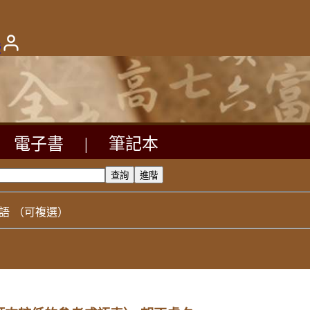
版
電子書
|
筆記本
語
（可複選）