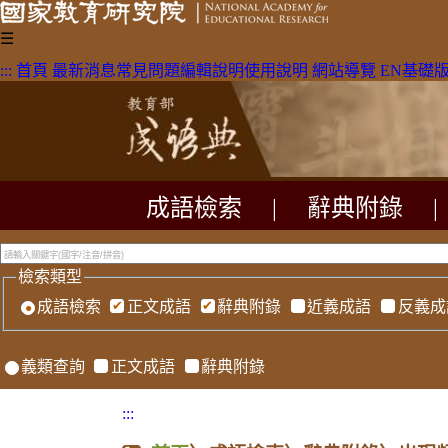
☰
:::
首頁
最新消息
常見問題
編輯說明
使用說明
網站導覽
EN
基礎
成語檢索
|
辭典附錄
|
檢索類型
成語檢索
正文成語
辭典附錄
近義成語
反義成
義類查詢
正文成語
辭典附錄
:::