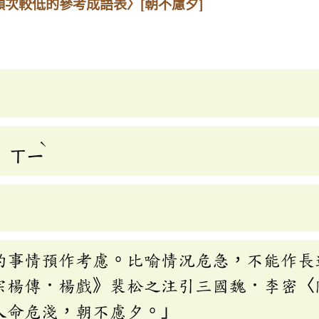
頻次較低的參考成語表〉
[朝不慮夕]
ˋ
ㄒㄧ
的事情預作考慮。比喻情況危急，不能作長
宗楊傳．楊戲》裴松之注引三國魏．李密〈
人命危淺，朝不慮夕。」