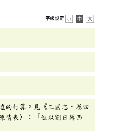
大
字級設定
中
小
遠的打算。見《三國志．卷四
陳情表〉：「但以劉日薄西