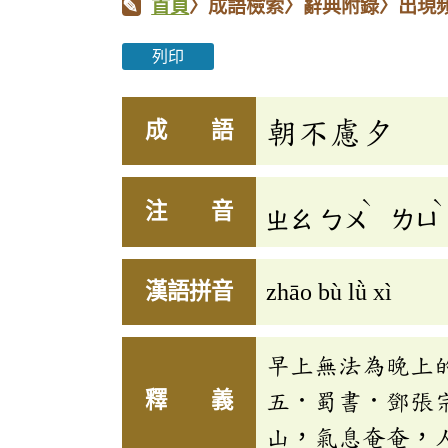
首頁
〉成語檢索〉辭典附錄〉出現
列印
朝不慮夕
成 語
ˋ
ˋ
注 音
ㄓㄠ
ㄅㄨ
ㄌㄩ
漢語拼音
zhāo bù lǜ xì
早上無法為晚上
釋 義
五．蜀書．鄧張
山，氣息奄奄，