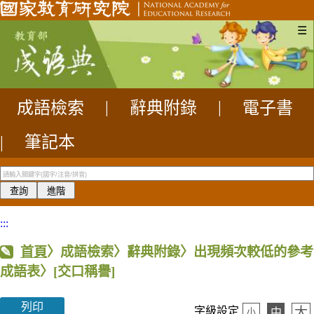
☰
成語檢索
|
辭典附錄
|
電子書
|
筆記本
:::
首頁
〉成語檢索〉辭典附錄〉出現頻次較低的參考
成語表〉
[交口稱譽]
列印
大
字級設定
中
小