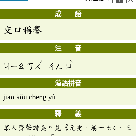
成 語
交口稱譽
注 音
ˇ
ˋ
ㄐㄧㄠ
ㄎㄡ
ㄔㄥ
ㄩ
漢語拼音
jiāo kǒu chēng yù
釋 義
眾人齊聲讚美。見《元史．卷一七○．王