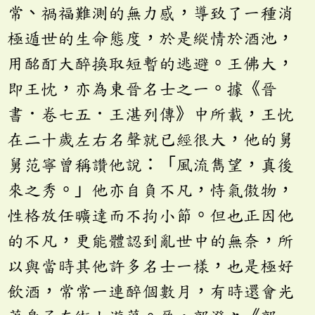
常、禍福難測的無力感，導致了一種消
極遁世的生命態度，於是縱情於酒池，
用酩酊大醉換取短暫的逃避。王佛大，
即王忱，亦為東晉名士之一。據《晉
書．卷七五．王湛列傳》中所載，王忱
在二十歲左右名聲就已經很大，他的舅
舅范寧曾稱讚他說：「風流雋望，真後
來之秀。」他亦自負不凡，恃氣傲物，
性格放任曠達而不拘小節。但也正因他
的不凡，更能體認到亂世中的無奈，所
以與當時其他許多名士一樣，也是極好
飲酒，常常一連醉個數月，有時還會光