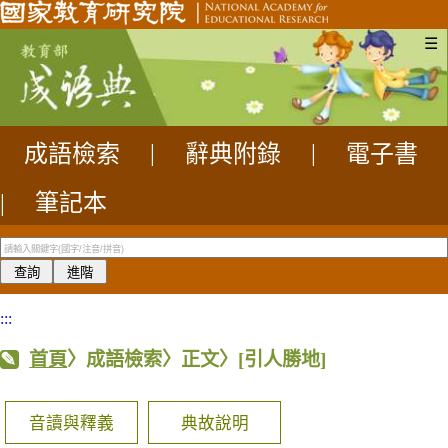
☰
成語檢索
|
辭典附錄
|
電子書
|
筆記本
:::
首頁
〉成語檢索〉正文〉
[引人勝地]
音讀與釋義
典故說明