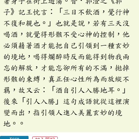
著身子在街上遊蕩。晉．郭澄之《郭
子》記王忱言：「三日不飲酒，覺行神
不復和親也。」也就是說，若有三天沒
喝酒，就覺得形骸不受心神的控制，他
必須藉著酒才能把自己引領到一種玄妙
的境地，喝得爛醉時反而能得到物我兩
忘的解放，才能忘卻所有的不滿，拋掉
形骸的束縛，真正任心性所為而放縱不
羈，故又云：「酒自引人入勝地耳。」
後來「引人入勝」這句成語就從這裡演
變而出，指引領人進入美麗玄妙的境
地。。