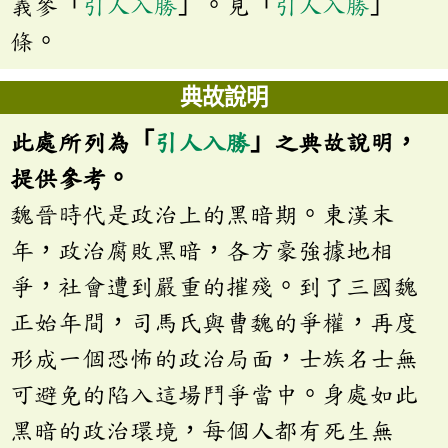
義參「
引人入勝
」。見「
引人入勝
」
條。
典故說明
此處所列為「
引人入勝
」之典故說明，
提供參考。
魏晉時代是政治上的黑暗期。東漢末
年，政治腐敗黑暗，各方豪強據地相
爭，社會遭到嚴重的摧殘。到了三國魏
正始年間，司馬氏與曹魏的爭權，再度
形成一個恐怖的政治局面，士族名士無
可避免的陷入這場鬥爭當中。身處如此
黑暗的政治環境，每個人都有死生無