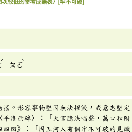
頻次較低的參考成語表〉
[牢不可破]
ˇ
ˋ
ㄜ
ㄆㄛ
動搖。形容事物堅固無法摧毀，或意志堅定
〈平淮西碑〉：「大官臆決唱聲，萬口和附
四四回》：「因五河人有個牢不可破的見識