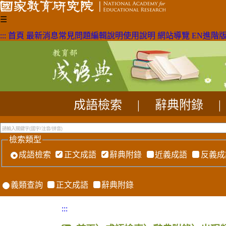
☰
:::
首頁
最新消息
常見問題
編輯說明
使用說明
網站導覽
EN
進階
成語檢索
|
辭典附錄
|
檢索類型
成語檢索
正文成語
辭典附錄
近義成語
反義成
義類查詢
正文成語
辭典附錄
:::