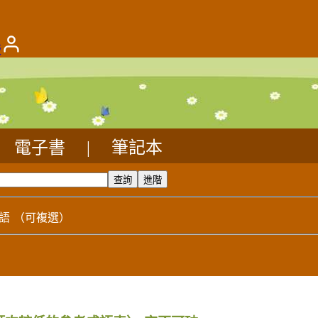
版
電子書
|
筆記本
語
（可複選）