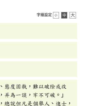
大
字級設定
中
小
、態度固執，難以破除或改
，并為一談，牢不可破。」
，總說但凡是個舉人、進士，