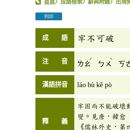
首頁
〉成語檢索〉辭典附錄〉出現
列印
牢不可破
成 語
ˊ
ˋ
注 音
ㄌㄠ
ㄅㄨ
ㄎ
漢語拼音
láo bù kě pò
牢固而不能破壞
變。見唐．韓愈
釋 義
《儒林外史．第