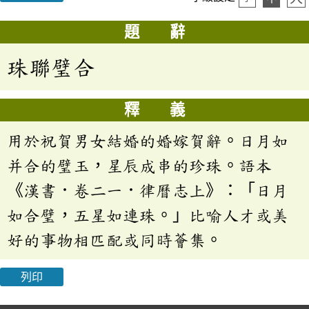
題 辭
珠聯璧合
釋 義
用於祝賀男女結婚的婚嫁賀辭。日月如
并合的璧玉，星辰成串的珍珠。語本
《漢書．卷二一．律曆志上》：「日月
如合璧，五星如連珠。」比喻人才或美
好的事物相匹配或同時薈集。
列印