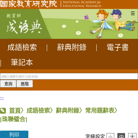
☰
成語檢索
|
辭典附錄
|
電子書
|
筆記本
:::
首頁
〉成語檢索〉辭典附錄〉常用題辭表〉
[珠聯璧合]
列印
大
字級設定
中
小