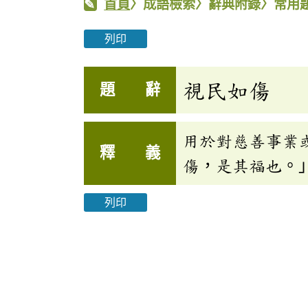
首頁
〉成語檢索〉辭典附錄〉常用
列印
視民如傷
題 辭
用於對慈善事業
釋 義
傷，是其福也。
列印