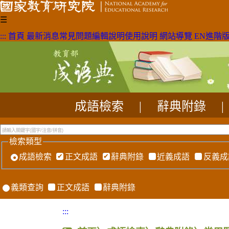
☰
:::
首頁
最新消息
常見問題
編輯說明
使用說明
網站導覽
EN
進階
成語檢索
|
辭典附錄
|
檢索類型
成語檢索
正文成語
辭典附錄
近義成語
反義成
義類查詢
正文成語
辭典附錄
:::