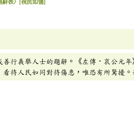
題辭表〉
[視民如傷]
或善行義舉人士的題辭。《左傳．哀公元年
」看待人民如同對待傷患，唯恐有所驚擾。