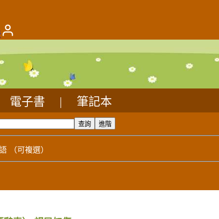
版
電子書
|
筆記本
語
（可複選）