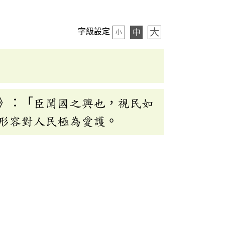
大
字級設定
中
小
》：「臣聞國之興也，視民如
形容對人民極為愛護。