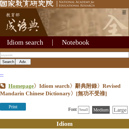
☰
Idiom search
|
Notebook
:::
Homepage
〉Idiom search〉辭典附錄〉Revised
Mandarin Chinese Dictionary〉
[無功不受祿]
Print
Large
Font
Medium
Small
Idiom