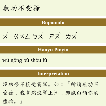
無功不受祿
Bopomofo
ˊ
ˋ
ˋ
ˋ
ㄨ
ㄍㄨㄥ
ㄅㄨ
ㄕㄡ
ㄌㄨ
Hanyu Pinyin
wú gōng bù shòu lù
Interpretation
沒功勞不接受賞賜。如：「所謂無功不
受祿，我竟然沒幫上忙，那能白領你的
禮物。」