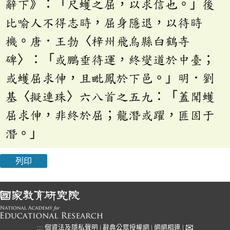
辭下》：「尺蠖之屈，以求信也。」後
比喻人不得志時，屈身隱退，以待時
機。唐．王勃〈梓州飛烏縣白鶴寺
碑〉：「或鵬垂待運，終燮道於中臺；
或蠖屈求伸，且毗鳳於下邑。」明．劉
基〈擬連珠〉六八首之五九：「蓋聞蠖
屈求伸，非終於屈；龍潛或躍，匪固于
潛。」
列印
✉
:::
個資法及隱私聲明
|
辭典公眾授權網
|
網網相連
|