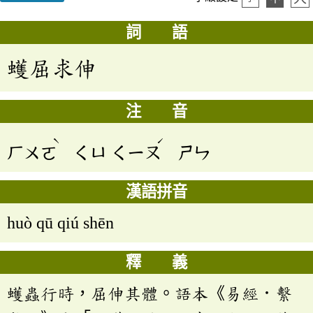
詞 語
蠖屈求伸
注 音
ˋ
ˊ
ㄏㄨㄛ
ㄑㄩ
ㄑㄧㄡ
ㄕㄣ
漢語拼音
huò qū qiú shēn
釋 義
蠖蟲行時，屈伸其體。語本《易經．繫