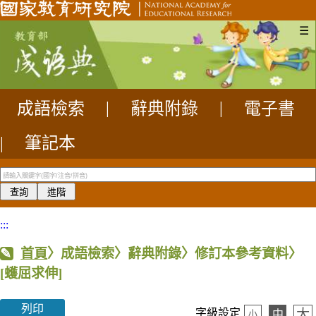
☰
成語檢索
|
辭典附錄
|
電子書
|
筆記本
:::
首頁
〉成語檢索〉辭典附錄〉修訂本參考資料〉
[蠖屈求伸]
列印
大
字級設定
中
小