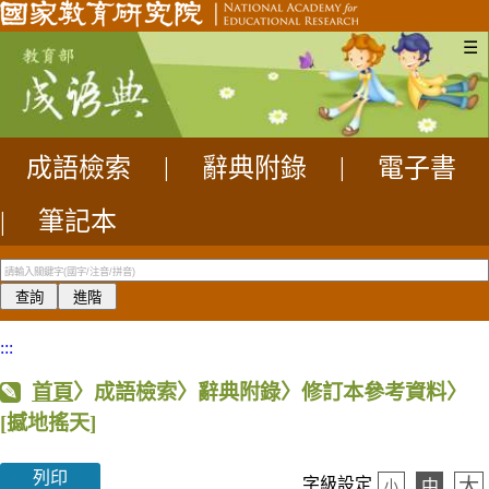
☰
成語檢索
|
辭典附錄
|
電子書
|
筆記本
:::
首頁
〉成語檢索〉辭典附錄〉修訂本參考資料〉
[撼地搖天]
列印
大
字級設定
中
小