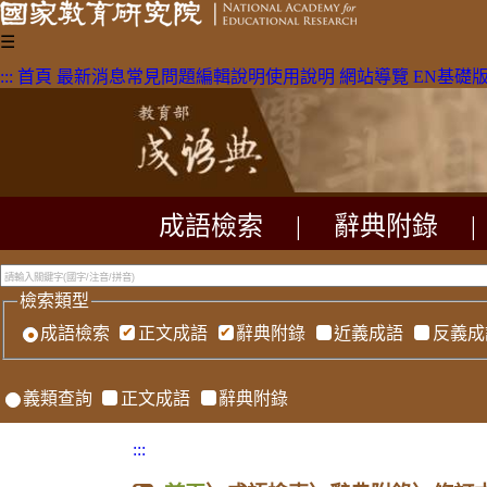
☰
:::
首頁
最新消息
常見問題
編輯說明
使用說明
網站導覽
EN
基礎
成語檢索
|
辭典附錄
|
檢索類型
成語檢索
正文成語
辭典附錄
近義成語
反義成
義類查詢
正文成語
辭典附錄
:::