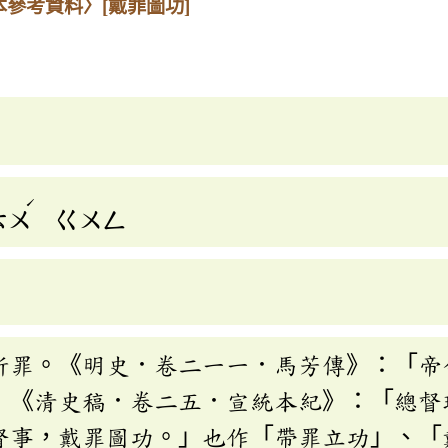
本參考資料〉
[戴罪圖功]
ˊ
ㄊㄨ
ㄍㄨㄥ
折罪。《明史．卷二一一．馬芳傳》：「帝
」《清史稿．卷二五．宣統本紀》：「總督
督事，戴罪圖功。」也作「帶罪立功」、「