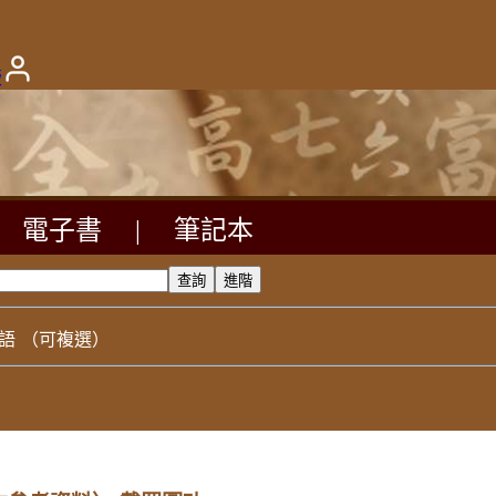
版
電子書
|
筆記本
語
（可複選）