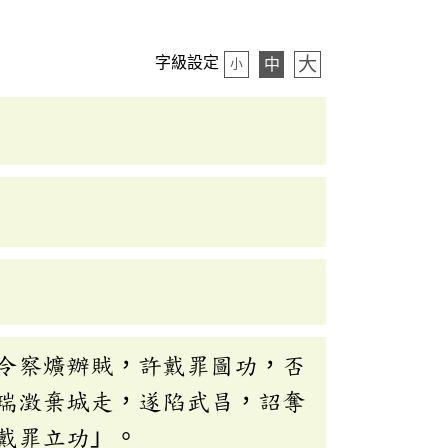
大
字級設定
中
小
令察爌辦賊，許戴罪圖功，否
瑞澂棄城走，遂陷武昌，詔奪
戴罪立功」。