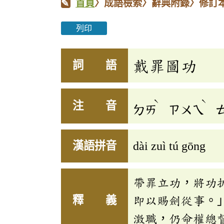
首頁
〉成語檢索〉辭典附錄〉修訂
列印
戴罪圖功
詞 語
ˋ
ˋ
注 音
ㄉㄞ
ㄗㄨㄟ
漢語拼音
dài zuì tú gōng
帶罪立功，將功
釋 義
即以賜劍從事。
澂職，仍命權總