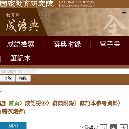
☰
成語檢索
|
辭典附錄
|
電子書
|
筆記本
:::
首頁
〉成語檢索〉辭典附錄〉修訂本參考資料〉
[糖衣炮彈]
列印
大
字級設定
中
小