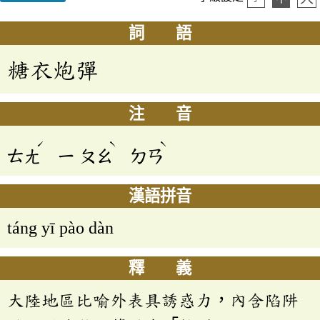
詞 語
糖衣炮彈
注 音
ˊ
ˋ
ˋ
ㄊㄤ
ㄧ
ㄆㄠ
ㄉㄢ
漢語拼音
táng yī pào dàn
釋 義
大陸地區比喻外表具誘惑力，內含陷阱