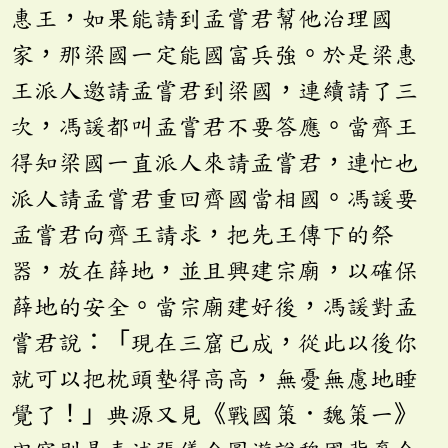
惠王，如果能請到孟嘗君幫他治理國
家，那梁國一定能國富兵強。於是梁惠
王派人邀請孟嘗君到梁國，連續請了三
次，馮諼都叫孟嘗君不要答應。當齊王
得知梁國一直派人來請孟嘗君，連忙也
派人請孟嘗君重回齊國當相國。馮諼要
孟嘗君向齊王請求，把先王傳下的祭
器，放在薛地，並且興建宗廟，以確保
薛地的安全。當宗廟建好後，馮諼對孟
嘗君說：「現在三窟已成，從此以後你
就可以把枕頭墊得高高，無憂無慮地睡
覺了！」典源又見《戰國策．魏策一》