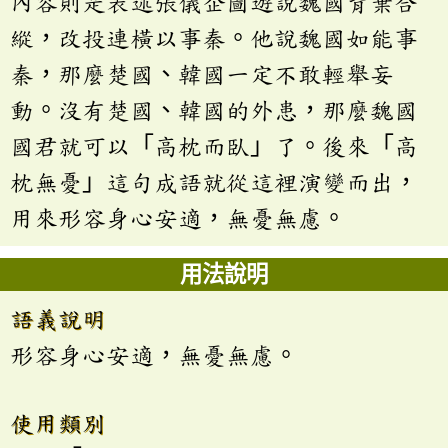
內容則是表述張儀企圖遊說魏國背棄合
縱，改投連橫以事秦。他說魏國如能事
秦，那麼楚國、韓國一定不敢輕舉妄
動。沒有楚國、韓國的外患，那麼魏國
國君就可以「高枕而臥」了。後來「高
枕無憂」這句成語就從這裡演變而出，
用來形容身心安適，無憂無慮。
用法說明
語義說明
形容身心安適，無憂無慮。
使用類別