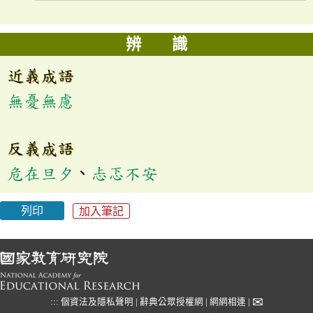
辨 識
近義成語
無憂無慮
反義成語
危在旦夕
、
忐忑不安
列印
加入筆記
✉
:::
個資法及隱私聲明
|
辭典公眾授權網
|
網網相連
|