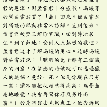
君的恩澤，對孟嘗君十分感激，馮諼等
於幫孟嘗君買了「義」回來。但孟嘗君
對馮諼的舉動非常不諒解。直到後來，
孟嘗君被齊王解除官職，回到薛地居
住。到了薛地，受到人民熱烈的歡迎，
孟嘗君這才了解馮諼的用心。這時馮諼
對孟嘗君說：「聰明的兔子都有三個藏
身的洞窟，在緊急的時候就可以逃過獵
人的追捕，免於一死。但是你現在只有
一窟，還不能把枕頭墊得高高，無憂無
慮地睡覺，我會再幫你尋找另外兩
窟。」於是馮諼去見梁惠王，他告訴梁