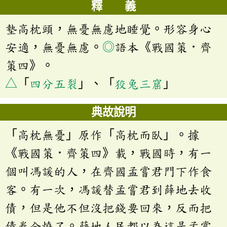
釋 義
墊高枕頭，無憂無慮地睡覺。形容身心
安適，無憂無慮。
◎
語本《戰國策．齊
策四》。
△
「
四分五裂
」、「
狡兔三窟
」
典故說明
「高枕無憂」原作「高枕而臥」。據
《戰國策．齊策四》載，戰國時，有一
個叫馮諼的人，在齊國孟嘗君門下作食
客。有一次，馮諼替孟嘗君到薛地去收
債，但是他不但沒把錢要回來，反而把
債券全燒了。薛地人民都以為這是孟嘗