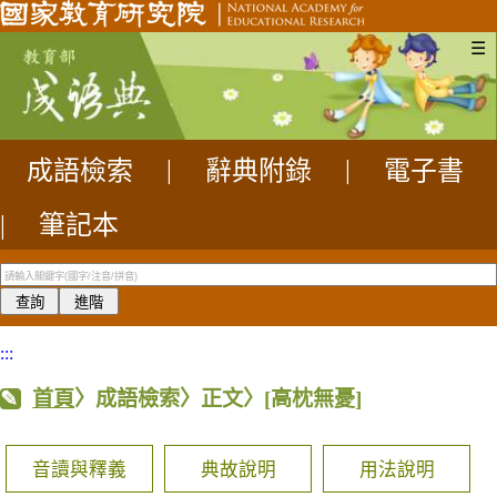
☰
成語檢索
|
辭典附錄
|
電子書
|
筆記本
:::
首頁
〉成語檢索〉正文〉
[高枕無憂]
音讀與釋義
典故說明
用法說明