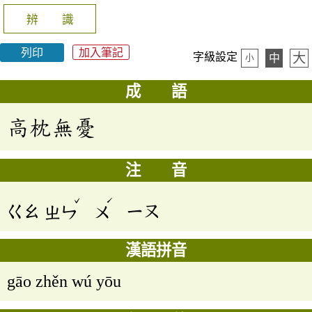
辨 識
列印
加入筆記
大
字級設定
中
小
成 語
高枕無憂
注 音
ˇ
ˊ
ㄍㄠ
ㄓㄣ
ㄨ
ㄧㄡ
漢語拼音
gāo zhěn wú yōu