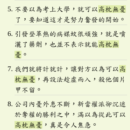
不要以為考上大學，就可以
高枕無憂
了，要知道這才是努力奮發的開始。
引發登革熱的病媒蚊很頑強，就是噴
灑了藥劑，也並不表示就能
高枕無
憂
。
我們就將計就計，讓對方以為可以
高
枕無憂
，再設法趁虛而入，殺他個片
甲不留。
公司內憂外患不斷，新當權派卻沉迷
於奪權的勝利之中，滿以為從此可以
高枕無憂
，真是令人焦急。