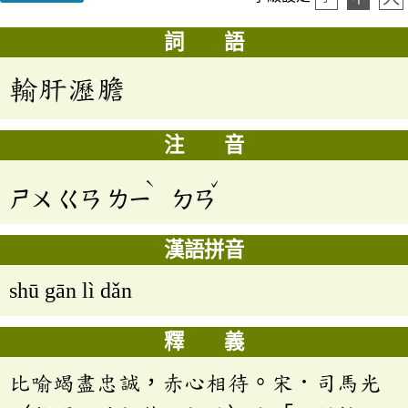
詞 語
輸肝瀝膽
注 音
ˋ
ˇ
ㄕㄨ
ㄍㄢ
ㄌㄧ
ㄉㄢ
漢語拼音
shū gān lì dǎn
釋 義
比喻竭盡忠誠，赤心相待。宋．司馬光