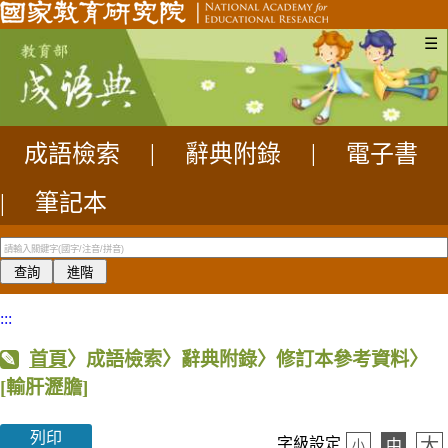
☰
成語檢索
|
辭典附錄
|
電子書
|
筆記本
:::
首頁
〉成語檢索〉辭典附錄〉修訂本參考資料〉
[輸肝瀝膽]
列印
大
字級設定
中
小