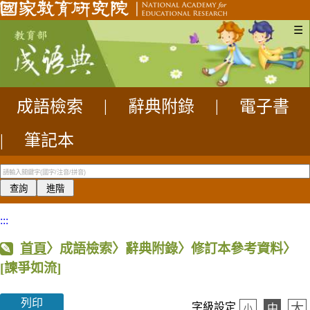
☰
成語檢索
|
辭典附錄
|
電子書
|
筆記本
:::
首頁
〉成語檢索〉辭典附錄〉修訂本參考資料〉
[諫爭如流]
列印
大
字級設定
中
小