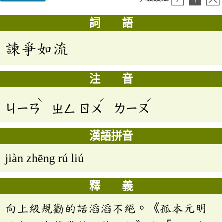
詞 語
諫爭如流
注 音
ˋ
ˊ
ˊ
ㄐㄧㄢ
ㄓㄥ
ㄖㄨ
ㄌㄧㄡ
漢語拼音
jiàn zhēng rú liú
釋 義
向上級規勸的話滔滔不絕。《孤本元明