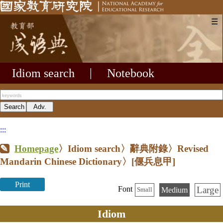
☰
Idiom search
|
Notebook
:::
Homepage
〉Idiom search〉辭典附錄〉Revised
Mandarin Chinese Dictionary〉
[偃兵息甲]
Print
Large
Font
Medium
Small
Idiom