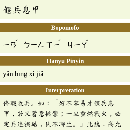
偃兵息甲
Bopomofo
ˇ
ˊ
ˇ
ㄧㄢ
ㄅㄧㄥ
ㄒㄧ
ㄐㄧㄚ
Hanyu Pinyin
yǎn bīng xí jiǎ
Interpretation
停戰收兵。如：「好不容易才偃兵息
甲，若又蓄意挑釁；一旦重燃戰火，必
定兵連禍結，民不聊生。」北魏．高允