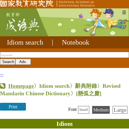
☰
Idiom search
|
Notebook
:::
Homepage
〉Idiom search〉辭典附錄〉Revised
Mandarin Chinese Dictionary〉
[懸弧之慶]
Print
Large
Font
Medium
Small
Idiom