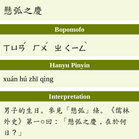
懸弧之慶
Bopomofo
ˊ
ˊ
ˋ
ㄒㄩㄢ
ㄏㄨ
ㄓ
ㄑㄧㄥ
Hanyu Pinyin
xuán hú zhī qìng
Interpretation
男子的生日。參見「懸弧」條。《儒林
外史》第一○回：「懸弧之慶，在於何
日？」