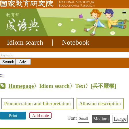
☰
Idiom search
|
Notebook
:::
Homepage
〉Idiom search〉Text〉
[兵不厭權]
Pronunciation and Interpretation
Allusion description
Print
Add note
Large
Font
Medium
Small