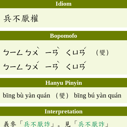
Idiom
兵不厭權
Bopomofo
ˋ
ˋ
ˊ
ㄅㄧㄥ
ㄅㄨ
ㄧㄢ
ㄑㄩㄢ
（變）
ˊ
ˋ
ˊ
ㄅㄧㄥ
ㄅㄨ
ㄧㄢ
ㄑㄩㄢ
Hanyu Pinyin
bīng bù yàn quán （變） bīng bú yàn quán
Interpretation
義參「
兵不厭詐
」。見「
兵不厭詐
」