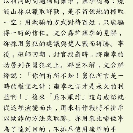
以相同的問題詢問雍季，雍季認為：燒
毀山林以獵取野獸，是不留餘地的榨取
一空；用欺騙的方式對待百姓，只能騙
得一時的信任。文公嘉許雍季的見解，
卻採用舅犯的建議與楚人戰而得勝。事
後，班師回朝，封官授爵時，將雍季的
功勞列在舅犯之上。群臣不解，文公解
釋說：「你們有所不知！舅犯所言是一
時的權宜之計；雍季之言才是永久的利
益啊！」後來「兵不厭詐」這句成語就
從這裡演變而出，用來指作戰時不排斥
以欺詐的方法來取勝。亦用來比喻做事
為了達到目的，不排斥使用詭詐的手