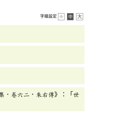
大
字級設定
中
小
集．卷六二．朱右傳》：「世