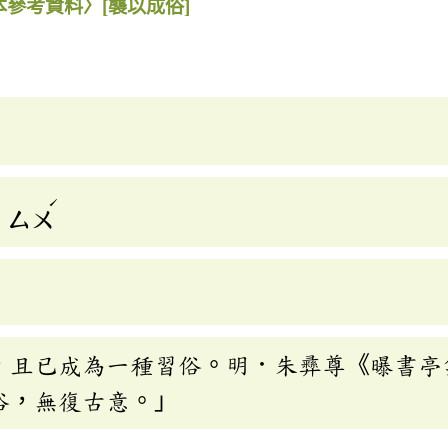
本參考資料〉
[襲以成俗]
ˊ
ㄙㄨ
，且已成為一種習俗。明．朱彞尊《曝書亭
俗，無復古意。」