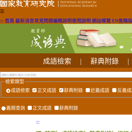
☰
:::
首頁
最新消息
常見問題
編輯說明
使用說明
網站導覽
EN
進階
成語檢索
|
辭典附錄
|
檢索類型
成語檢索
正文成語
辭典附錄
近義成語
反義成
義類查詢
正文成語
辭典附錄
:::