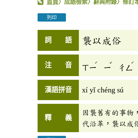
首頁
〉成語檢索〉辭典附錄〉修訂
列印
襲以成俗
詞 語
ˊ
ˇ
ˊ
注 音
ㄒㄧ
ㄧ
ㄔㄥ
漢語拼音
xí yǐ chéng sú
因襲舊有的事物
釋 義
代沿革，襲以成