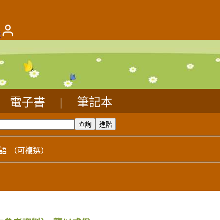
版
電子書
|
筆記本
語
（可複選）