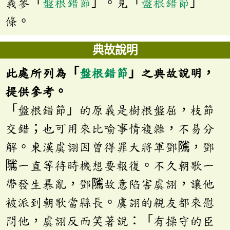
義參「
盤根錯節
」。見「
盤根錯節
」
條。
典故說明
此處所列為「
盤根錯節
」之典故說明，
提供參考。
「盤根錯節」的原義是樹根盤屈，枝節
交錯；也可用來比喻事情複雜，不易分
解。東漢虞詡因曾得罪大將軍鄧隲，鄧
隲一直等待時機想要報復。不久朝歌一
帶發生暴亂，鄧隲故意陷害虞詡，讓他
被派到朝歌當縣長。虞詡的親友都來慰
問他，虞詡反而笑著說：「有操守的臣