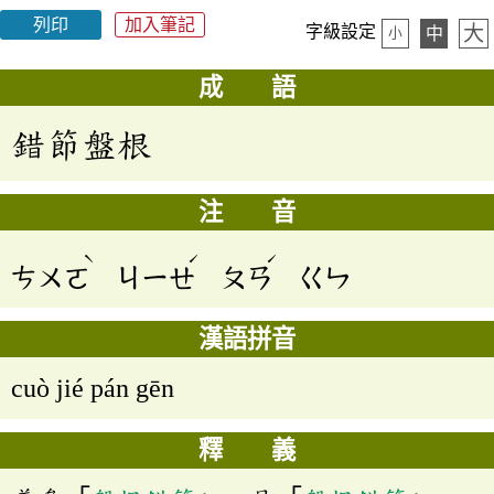
列印
加入筆記
大
字級設定
中
小
成 語
錯節盤根
注 音
ˋ
ˊ
ˊ
ㄘㄨㄛ
ㄐㄧㄝ
ㄆㄢ
ㄍㄣ
漢語拼音
cuò jié pán gēn
釋 義