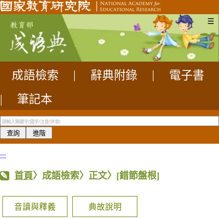
☰
成語檢索
|
辭典附錄
|
電子書
|
筆記本
:::
首頁
〉成語檢索〉正文〉
[錯節盤根]
音讀與釋義
典故說明