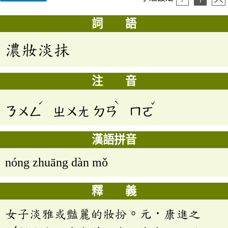
詞 語
濃妝淡抹
注 音
ˊ
ˋ
ˇ
ㄋㄨㄥ
ㄓㄨㄤ
ㄉㄢ
ㄇㄛ
漢語拼音
nóng zhuāng dàn mǒ
釋 義
女子淡雅或豔麗的妝扮。元．康進之