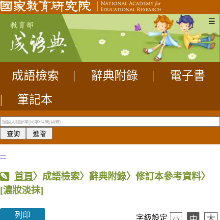
☰
成語檢索
|
辭典附錄
|
電子書
|
筆記本
:::
首頁
〉成語檢索〉辭典附錄〉修訂本參考資料〉
[濃妝淡抹]
列印
大
字級設定
中
小