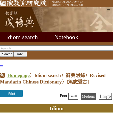
☰
Idiom search
|
Notebook
:::
Homepage
〉Idiom search〉辭典附錄〉Revised
Mandarin Chinese Dictionary〉
[篤志愛古]
Print
Large
Font
Medium
Small
Idiom