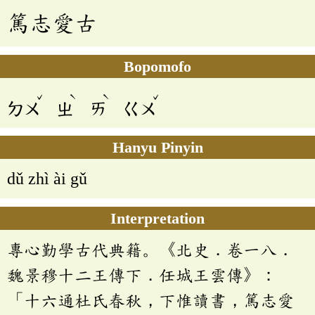
篤志愛古
Bopomofo
ˇ
ˋ
ˋ
ˇ
ㄉㄨ
ㄓ
ㄞ
ㄍㄨ
Hanyu Pinyin
dǔ zhì ài gǔ
Interpretation
專心勤學古代典籍。《北史．卷一八．
魏景穆十二王傳下．任城王雲傳》：
「十六通杜氏春秋，下惟讀書，篤志愛