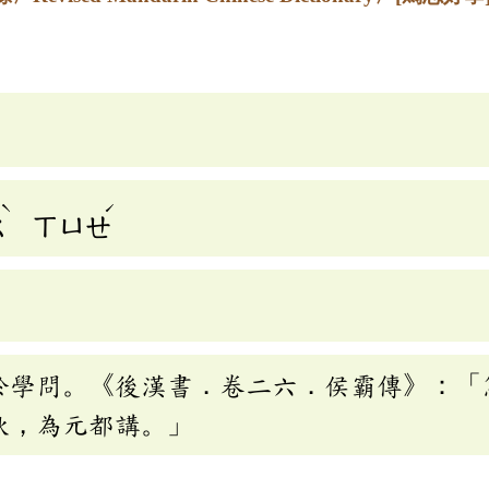
ˋ
ˊ
ㄠ
ㄒㄩㄝ
於學問。《後漢書．卷二六．侯霸傳》：「
秋，為元都講。」