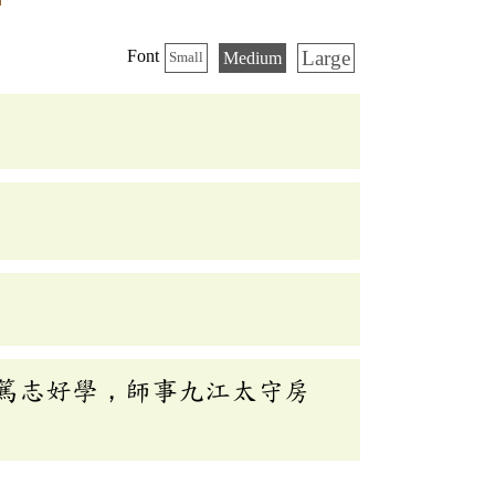
Large
Font
Medium
Small
篤志好學，師事九江太守房