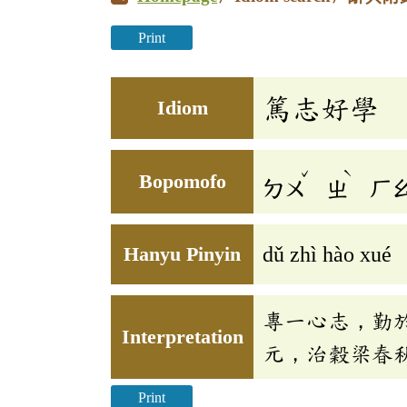
Print
篤志好學
Idiom
ˇ
ˋ
Bopomofo
ㄉㄨ
ㄓ
ㄏ
Hanyu Pinyin
dǔ zhì hào xué
專一心志，勤
Interpretation
元，治穀梁春
Print