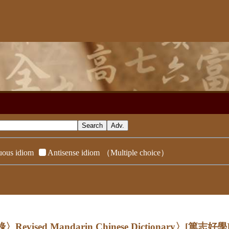
ous idiom
Antisense idiom
（Multiple choice）
evised Mandarin Chinese Dictionary〉
[篤志好學