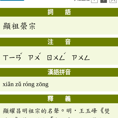
詞 語
顯祖榮宗
注 音
ˇ
ˇ
ˊ
ㄒㄧㄢ
ㄗㄨ
ㄖㄨㄥ
ㄗㄨㄥ
漢語拼音
xiǎn zǔ róng zōng
釋 義
顯耀昌明祖宗的名聲。明．王玉峰《焚