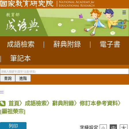
☰
成語檢索
|
辭典附錄
|
電子書
|
筆記本
:::
首頁
〉成語檢索〉辭典附錄〉修訂本參考資料〉
[顯祖榮宗]
列印
大
字級設定
中
小