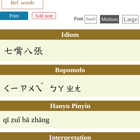
Ref. words
Print
Add note
Large
Font
Medium
Small
Idiom
七嘴八張
Bopomofo
ˇ
ㄑㄧ
ㄗㄨㄟ
ㄅㄚ
ㄓㄤ
Hanyu Pinyin
qī zuǐ bā zhāng
Interpretation