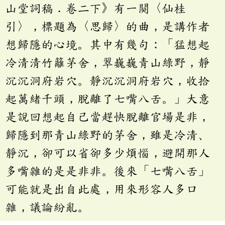
山堂詞稿．卷二下》有一闋〈仙桂
引〉，標題為〈思歸〉的曲，是講作者
想歸隱的心境。其中有幾句：「猛想起
冷清清竹籬茅舍，翠巍巍青山綠野，靜
沉沉洞府岩穴。靜沉沉洞府岩穴，收拾
起萬緒千頭，脫離了七嘴八舌。」大意
是說回想起自己當趕快脫離官場是非，
歸隱到那青山綠野的茅舍，雖是冷清、
靜沉，卻可以省卻多少煩惱，避開那人
多嘴雜的是是非非。後來「七嘴八舌」
可能就是出自此處，用來形容人多口
雜，議論紛亂。