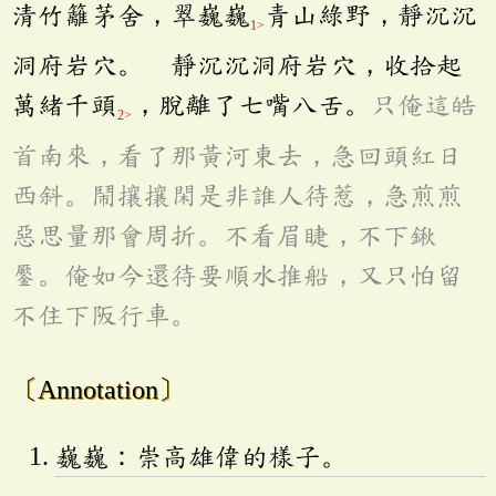
清竹籬茅舍，翠巍巍
青山綠野，靜沉沉
1>
洞府岩穴。 靜沉沉洞府岩穴，收拾起
萬緒千頭
，脫離了七嘴八舌。
只俺這皓
2>
首南來，看了那黃河東去，急回頭紅日
西斜。鬧攘攘閑是非誰人待惹，急煎煎
惡思量那會周折。不看眉睫，不下鍬
。俺如今還待要順水推船，又只怕留
不住下阪行車。
〔Annotation〕
巍巍：崇高雄偉的樣子。