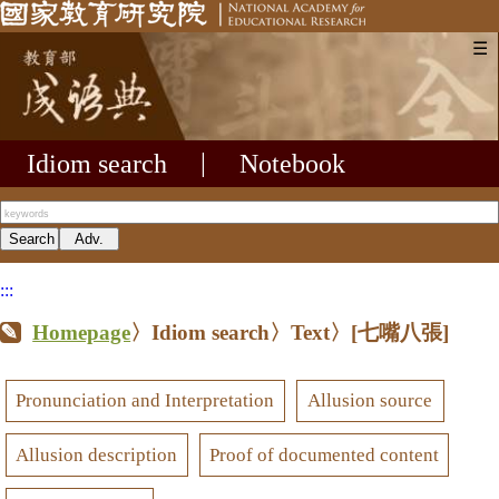
☰
Idiom search
|
Notebook
:::
Homepage
〉Idiom search〉Text〉
[七嘴八張]
Pronunciation and Interpretation
Allusion source
Allusion description
Proof of documented content