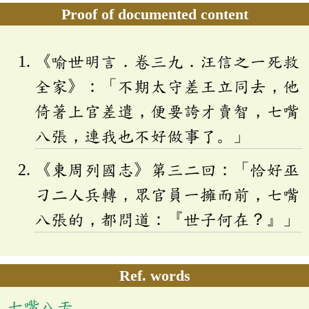
Proof of documented content
《喻世明言．卷三九．汪信之一死救
全家》：「不期太守差王立同去，他
倚著上官差遣，便要誇才賣智，七嘴
八張，連我也不好做事了。」
《東周列國志》第三二回：「恰好巫
刁二人兵轉，眾官員一擁而前，七嘴
八張的，都問道：『世子何在？』」
Ref. words
七嘴八舌