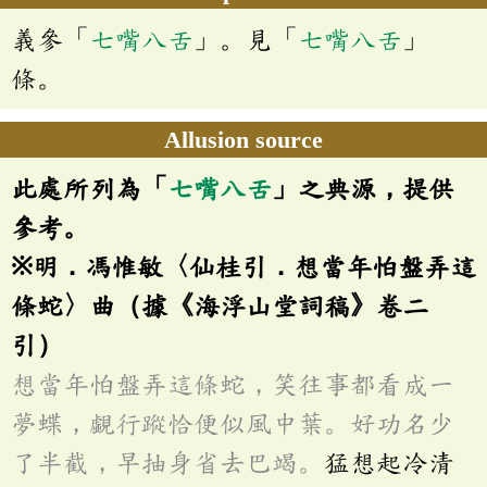
義參「
七嘴八舌
」。見「
七嘴八舌
」
條。
Allusion source
此處所列為「
七嘴八舌
」之典源，提供
參考。
※明．馮惟敏〈仙桂引．想當年怕盤弄這
條蛇〉曲（據《海浮山堂詞稿》卷二
引）
想當年怕盤弄這條蛇，笑往事都看成一
夢蝶，覷行蹤恰便似風中葉。好功名少
了半截，早抽身省去巴竭。
猛想起冷清