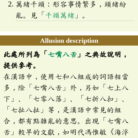
萬緒千頭：形容事情繁多，頭緒紛
亂。見「
千頭萬緒
」。
Allusion description
此處所列為「
七嘴八舌
」之典故說明，
提供參考。
在漢語中，使用七和八組成的詞語相當
多，除「七嘴八舌」外，另如「七上八
下」、「七零八落」、「七折八扣」、
「七扯八扯」等，是漢語中常見的組
合，都有點雜亂的意思。出現「七嘴八
舌」較早的文獻，如明代馮惟敏《海浮