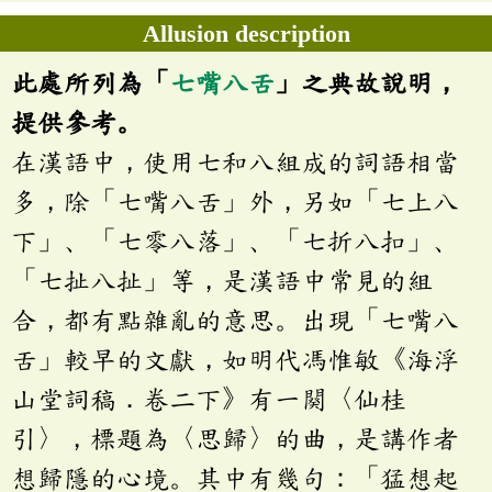
Allusion description
此處所列為「
七嘴八舌
」之典故說明，
提供參考。
在漢語中，使用七和八組成的詞語相當
多，除「七嘴八舌」外，另如「七上八
下」、「七零八落」、「七折八扣」、
「七扯八扯」等，是漢語中常見的組
合，都有點雜亂的意思。出現「七嘴八
舌」較早的文獻，如明代馮惟敏《海浮
山堂詞稿．卷二下》有一闋〈仙桂
引〉，標題為〈思歸〉的曲，是講作者
想歸隱的心境。其中有幾句：「猛想起