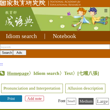
☰
Idiom search
|
Notebook
:::
Homepage
〉Idiom search〉Text〉
[七嘴八張]
Pronunciation and Interpretation
Allusion description
Print
Add note
Large
Font
Medium
Small