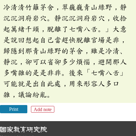
冷清清竹籬茅舍，翠巍巍青山綠野，靜
沉沉洞府岩穴。靜沉沉洞府岩穴，收拾
起萬緒千頭，脫離了七嘴八舌。」大意
是說回想起自己當趕快脫離官場是非，
歸隱到那青山綠野的茅舍，雖是冷清、
靜沉，卻可以省卻多少煩惱，避開那人
多嘴雜的是是非非。後來「七嘴八舌」
可能就是出自此處，用來形容人多口
雜，議論紛亂。
Print
Add note