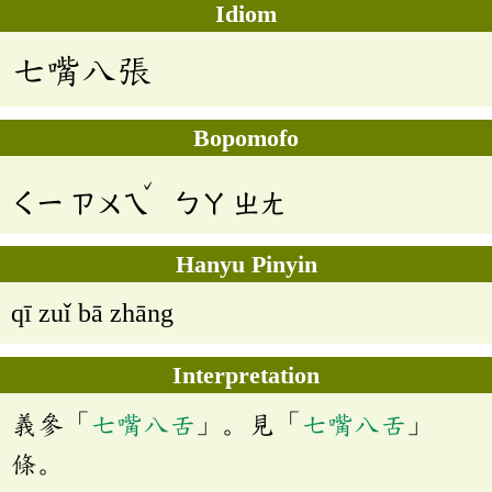
Idiom
七嘴八張
Bopomofo
ˇ
ㄑㄧ
ㄗㄨㄟ
ㄅㄚ
ㄓㄤ
Hanyu Pinyin
qī zuǐ bā zhāng
Interpretation
義參「
七嘴八舌
」。見「
七嘴八舌
」
條。