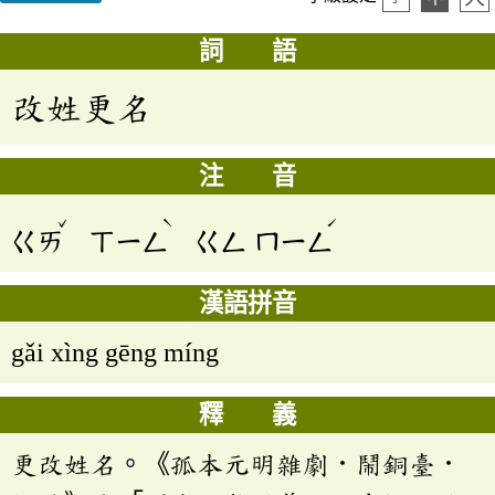
詞 語
改姓更名
注 音
ˇ
ˋ
ˊ
ㄍㄞ
ㄒㄧㄥ
ㄍㄥ
ㄇㄧㄥ
漢語拼音
gǎi xìng gēng míng
釋 義
更改姓名。《孤本元明雜劇．鬧銅臺．