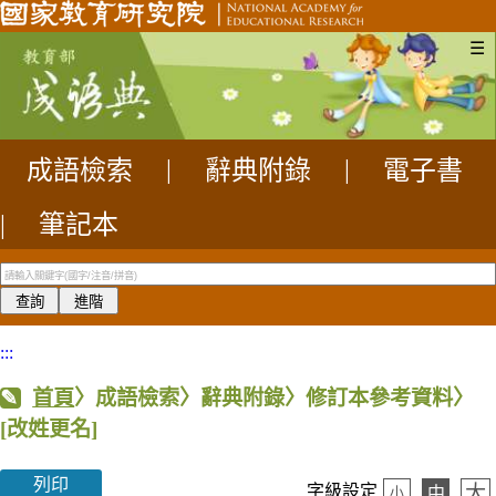
☰
成語檢索
|
辭典附錄
|
電子書
|
筆記本
:::
首頁
〉成語檢索〉辭典附錄〉修訂本參考資料〉
[改姓更名]
列印
大
字級設定
中
小