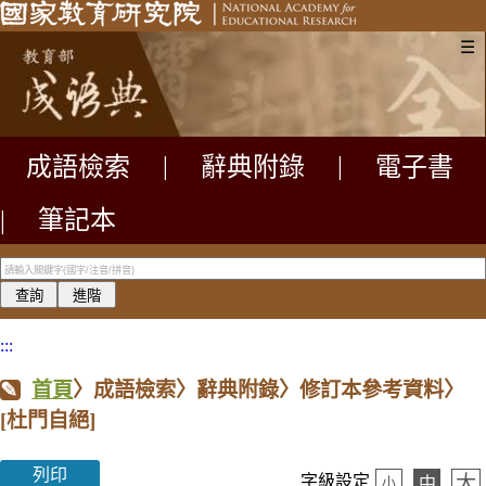
☰
成語檢索
|
辭典附錄
|
電子書
|
筆記本
:::
首頁
〉成語檢索〉辭典附錄〉修訂本參考資料〉
[杜門自絕]
列印
大
字級設定
中
小