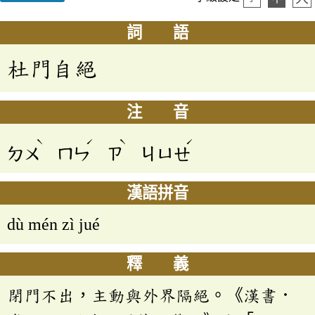
詞 語
杜門自絕
注 音
ˋ
ˊ
ˋ
ˊ
ㄉㄨ
ㄇㄣ
ㄗ
ㄐㄩㄝ
漢語拼音
dù mén zì jué
釋 義
閉門不出，主動與外界隔絕。《漢書．