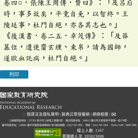
卷四○．張陳王周傳．贊曰》：「及呂后
時，事多故矣，平竟自免，以智終。王
陵廷事，杜門自絕，亦各其志也。」
《後漢書．卷二五．卓茂傳》：「及莽
篡位，遣使齎玄纁、束帛，請為國師，
遂歐血託病，杜門自絕。」
列印
✉
:::
個資法及隱私聲明
|
辭典公眾授權網
|
網網相連
|
三峽總院區地址：237201 新北市三峽區三樹路2號、
臺北院區地址：106011 臺北市大安區和平東路一段179號、
臺中院區地址：420081 臺中市豐原區師範街67號
電話總機：(02)7740-7890、
傳真：(02)7740-7064、
TANet VoIP：9009-7890
線上人數: 1167
累積總人次: 205023098