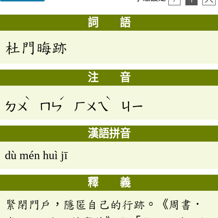
詞 語
杜門晦跡
注 音
ˋ
ˊ
ˋ
ㄉㄨ
ㄇㄣ
ㄏㄨㄟ
ㄐㄧ
漢語拼音
dù mén huì jī
釋 義
緊閉門戶，隱匿自己的行跡。《周書．