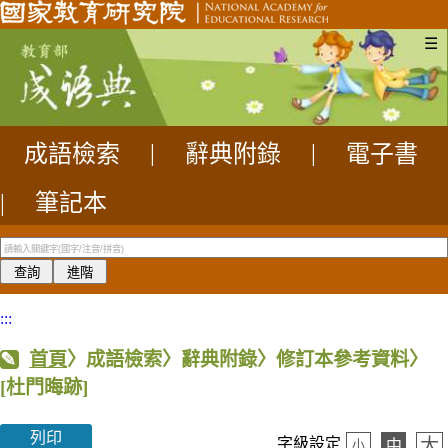
☰
成語檢索
|
辭典附錄
|
電子書
|
筆記本
:::
首頁
〉成語檢索〉辭典附錄〉修訂本參考資料〉
[杜門晦跡]
列印
大
字級設定
中
小