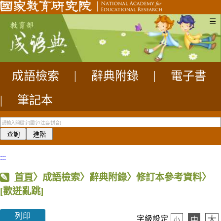
☰
成語檢索
|
辭典附錄
|
電子書
|
筆記本
:::
首頁
〉成語檢索〉辭典附錄〉修訂本參考資料〉
[歡迸亂跳]
列印
大
字級設定
中
小