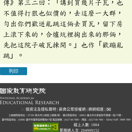
傳》第三二回：「講到買幾片子瓦，也
不值得打狠也似價的，去這麼一大群，
勻出你們歡迸亂跳這倆去買瓦，留下房
上滾下來的，合爐坑裡掏出來的那倆，
先把這院子破瓦揀開。」也作「歡蹦亂
跳」。
列印
✉
:::
個資法及隱私聲明
|
辭典公眾授權網
|
網網相連
|
三峽總院區地址：237201 新北市三峽區三樹路2號、
臺北院區地址：106011 臺北市大安區和平東路一段179號、
臺中院區地址：420081 臺中市豐原區師範街67號
電話總機：(02)7740-7890、
傳真：(02)7740-7064、
TANet VoIP：9009-7890
線上人數: 1884
累積總人次: 204909152