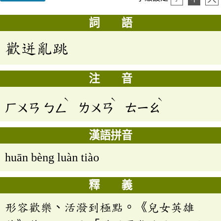
詞 語
歡迸亂跳
注 音
ˋ
ˋ
ˋ
ㄏㄨㄢ
ㄅㄥ
ㄌㄨㄢ
ㄊㄧㄠ
漢語拼音
huān bèng luàn tiào
釋 義
形容歡樂、活潑到極點。《兒女英雄