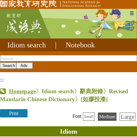
☰
Idiom search
|
Notebook
:::
Homepage
〉Idiom search〉辭典附錄〉Revised
Mandarin Chinese Dictionary〉
[如膠投漆]
Print
Large
Font
Medium
Small
Idiom