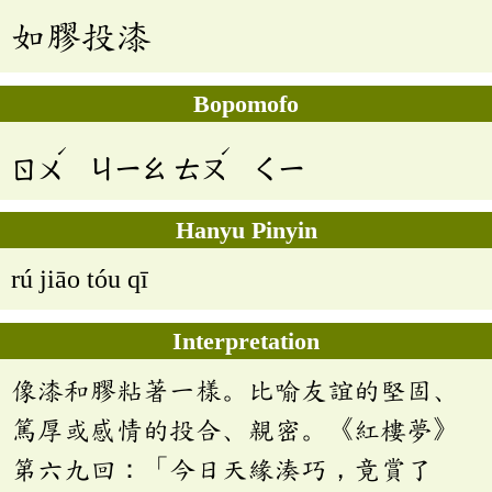
如膠投漆
Bopomofo
ˊ
ˊ
ㄖㄨ
ㄐㄧㄠ
ㄊㄡ
ㄑㄧ
Hanyu Pinyin
rú jiāo tóu qī
Interpretation
像漆和膠粘著一樣。比喻友誼的堅固、
篤厚或感情的投合、親密。《紅樓夢》
第六九回：「今日天緣湊巧，竟賞了