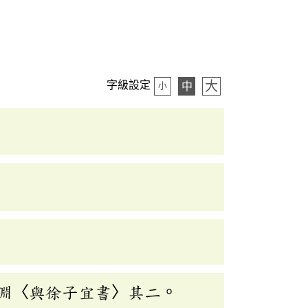
大
字級設定
中
小
淵〈與徐子宜書〉其二。