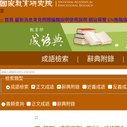
☰
:::
首頁
最新消息
常見問題
編輯說明
使用說明
網站導覽
EN
進階
成語檢索
|
辭典附錄
|
檢索類型
成語檢索
正文成語
辭典附錄
近義成語
反義成
義類查詢
正文成語
辭典附錄
:::