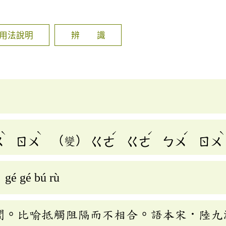
]
用法說明
辨 識
ˋ
ˋ
ˊ
ˊ
ˊ
ˋ
ㄨ
ㄖㄨ
（變）
ㄍㄜ
ㄍㄜ
ㄅㄨ
ㄖㄨ
gé gé bú rù
閡。比喻抵觸阻隔而不相合。語本宋．陸九