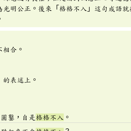
為光明公正。後來「格格不入」這句成語就
。
不相合。
」的表述上。
枘圓鑿，自是
格格不入
。