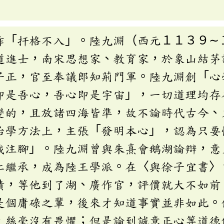
作「扞格不入」。陸九淵（西元１１３９∼
道進士，南宋思想家、教育家，於象山結茅
子正，官至奉議郎知荊門軍。陸九淵創「心
即是吾心，吾心即是宇宙」，一切道理均存
變的，且放諸四海皆準，故不論時代古今、
治學方法上，主張「發明本心」，認為只要
我注腳」。陸九淵曾與朱熹會鵝湖論辯，意
仁繼承，成為陸王學派。在〈與徐子宜書〉
績，等他到了湖、廣作官，評價就大不如前
是個庸碌之輩，後來才知道事實並非如此。
，絲毫沒有畏懼；但是論到誠意正心等道德