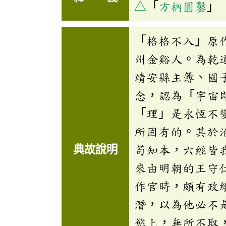
△
「
方枘圓鑿
」
「格格不入」原
州金谿人。為乾
靖安縣主簿、國
念，認為「宇宙
「理」是永恆不
所固有的。其於
典故說明
苟知本，六經皆
來由明朝的王守
作官時，頗有政
潛，以為他必不
慾上，無所不取