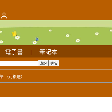
版
電子書
|
筆記本
語
（可複選）