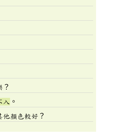
樂？
不入
。
其他顏色較好？