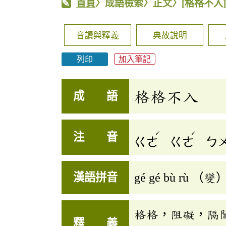
首頁
〉成語檢索〉正文〉
[格格不入
音讀與釋義
典故說明
列印
加入筆記
格格不入
成 語
ˊ
ˊ
注 音
ㄍㄜ
ㄍㄜ
ㄅ
漢語拼音
gé gé bù rù （變） 
格格，阻礙，隔
釋 義