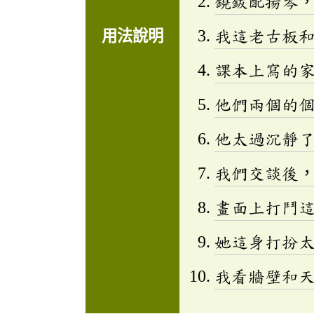
鐃鈸配揚琴
我這老古板
用法說明
課本上寫的
他們兩個的
他太過沉靜
我們交談後
畫面上打鬥
她這身打扮
我看牆壁和