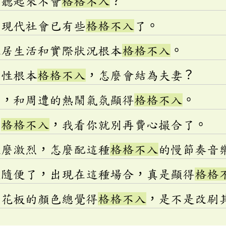
，聽起來不會
格格不入
？
和現代社會已有些
格格不入
了。
家居生活和實際狀況根本
格格不入
。
個性根本
格格不入
，怎麼會結為夫妻？
了，和周遭的熱鬧氣氛顯得
格格不入
。
，
格格不入
，我看你就別再費心撮合了。
這麼激烈，怎麼配這種
格格不入
的慢節奏音
太隨便了，出現在這種場合，真是顯得
格格
天花板的顏色總覺得
格格不入
，是不是改刷