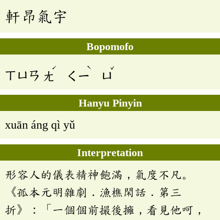
軒昂氣宇
Bopomofo
ˊ
ˋ
ˇ
ㄒㄩㄢ
ㄤ
ㄑㄧ
ㄩ
Hanyu Pinyin
xuān áng qì yǔ
Interpretation
形容人的儀表精神飽滿，氣度不凡。
《孤本元明雜劇．漁樵閑話．第三
折》：「一個個前撮後擁，看見他呵，