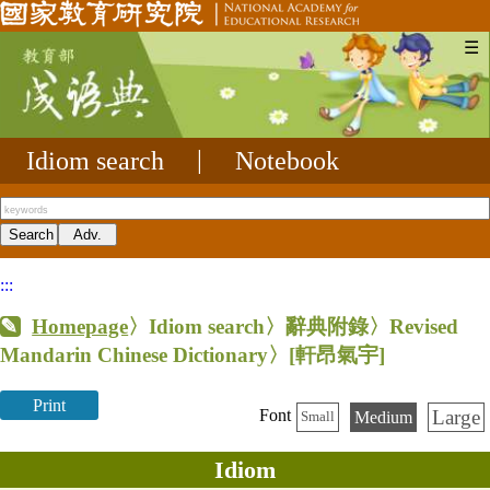
☰
Idiom search
|
Notebook
:::
Homepage
〉Idiom search〉辭典附錄〉Revised
Mandarin Chinese Dictionary〉
[軒昂氣宇]
Print
Large
Font
Medium
Small
Idiom