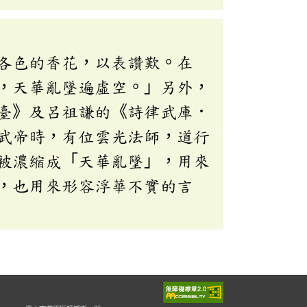
各色的香花，以表讚歎。在
，天華亂墜遍虛空。」另外，
臺》及呂祖謙的《詩律武庫．
武帝時，有位雲光法師，道行
被濃縮成「天華亂墜」，用來
，也用來形容浮華不實的言