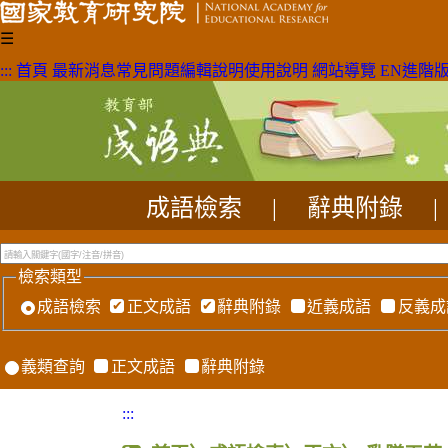
☰
:::
首頁
最新消息
常見問題
編輯說明
使用說明
網站導覽
EN
進階
成語檢索
|
辭典附錄
|
檢索類型
成語檢索
正文成語
辭典附錄
近義成語
反義成
義類查詢
正文成語
辭典附錄
:::