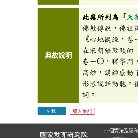
此處所列為「
天
佛教傳說，佛祖
《心地觀經．卷
在宋朝張敦頤的
典故說明
卷一〇．釋學門
高妙，講經感動
形容說話動聽。
詞。
列印
加入筆記
:::
個資法及隱