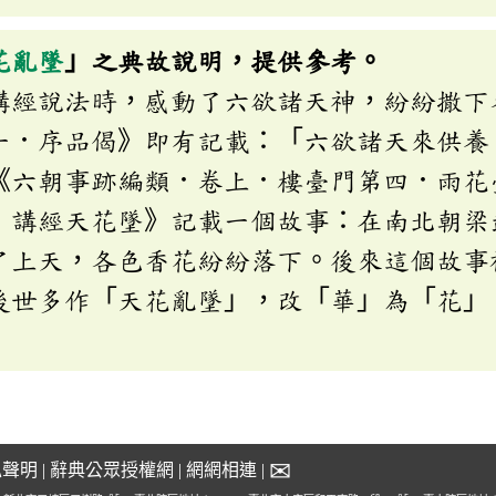
花亂墜
」之典故說明，提供參考。
講經說法時，感動了六欲諸天神，紛紛撒下
一．序品偈》即有記載：「六欲諸天來供養
《六朝事跡編類．卷上．樓臺門第四．雨花
．講經天花墜》記載一個故事：在南北朝梁
了上天，各色香花紛紛落下。後來這個故事
後世多作「天花亂墜」，改「華」為「花」
✉
私聲明
|
辭典公眾授權網
|
網網相連
|