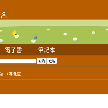
版
電子書
|
筆記本
語
（可複選）