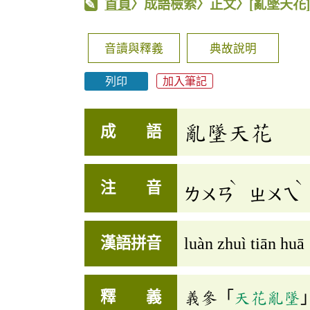
首頁
〉成語檢索〉正文〉
[亂墜天花
音讀與釋義
典故說明
列印
加入筆記
亂墜天花
成 語
ˋ
ˋ
注 音
ㄌㄨㄢ
ㄓㄨㄟ
漢語拼音
luàn zhuì tiān huā
釋 義
義參「
天花亂墜