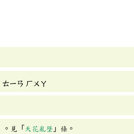
]
ㄊㄧㄢ
ㄏㄨㄚ
」。見「
天花亂墜
」條。