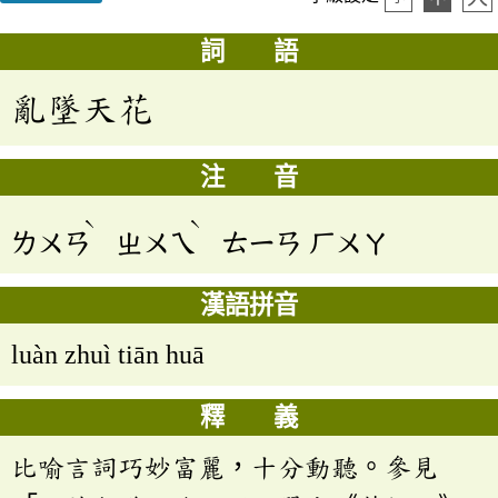
詞 語
亂墜天花
注 音
ˋ
ˋ
ㄌㄨㄢ
ㄓㄨㄟ
ㄊㄧㄢ
ㄏㄨㄚ
漢語拼音
luàn zhuì tiān huā
釋 義
比喻言詞巧妙富麗，十分動聽。參見