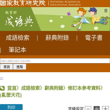
☰
成語檢索
|
辭典附錄
|
電子書
|
筆記本
:::
首頁
〉成語檢索〉辭典附錄〉修訂本參考資料〉
[亂墜天花]
列印
大
字級設定
中
小