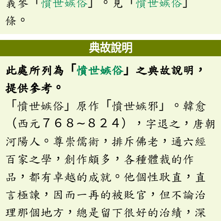
義參「
憤世嫉俗
」。見「
憤世嫉俗
」
條。
典故說明
此處所列為「
憤世嫉俗
」之典故說明，
提供參考。
「憤世嫉俗」原作「憤世嫉邪」。韓愈
（西元７６８∼８２４），字退之，唐朝
河陽人。尊崇儒術，排斥佛老，通六經
百家之學，創作頗多，各種體裁的作
品，都有卓越的成就。他個性耿直，直
言極諫，因而一再的被貶官，但不論治
理那個地方，總是留下很好的治績，深