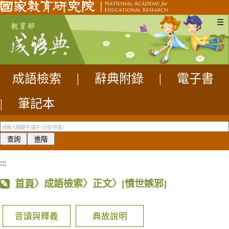
☰
成語檢索
|
辭典附錄
|
電子書
|
筆記本
:::
首頁
〉成語檢索〉正文〉
[憤世嫉邪]
音讀與釋義
典故說明