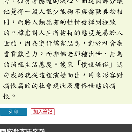
力，似有著隱遁的決心。而這個部分讓
他覺得一般人很少能夠不與禽獸異物相
同，而將人類應有的性情發揮到極致
的。韓愈對人生所抱持的態度是屬於入
世的，因為遵行儒家思想，對於社會應
當貢獻己力，而非佛老那種出世、無為
的消極生活態度。後來「憤世嫉俗」這
句成語就從這裡演變而出，用來形容對
痛恨腐敗的社會現狀及庸俗世態的痛
恨。
列印
加入筆記