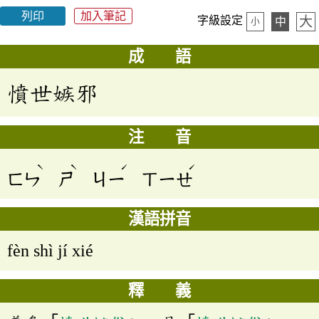
列印
加入筆記
大
字級設定
中
小
成 語
憤世嫉邪
注 音
ˋ
ˋ
ˊ
ˊ
ㄈㄣ
ㄕ
ㄐㄧ
ㄒㄧㄝ
漢語拼音
fèn shì jí xié
釋 義