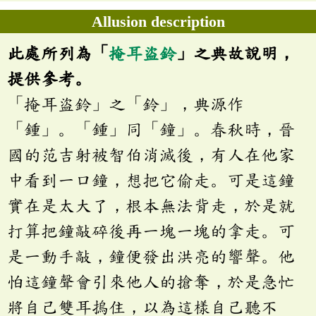
Allusion description
此處所列為「
掩耳盜鈴
」之典故說明，
提供參考。
「掩耳盜鈴」之「鈴」，典源作
「鍾」。「鍾」同「鐘」。春秋時，晉
國的范吉射被智伯消滅後，有人在他家
中看到一口鐘，想把它偷走。可是這鐘
實在是太大了，根本無法背走，於是就
打算把鐘敲碎後再一塊一塊的拿走。可
是一動手敲，鐘便發出洪亮的響聲。他
怕這鐘聲會引來他人的搶奪，於是急忙
將自己雙耳摀住，以為這樣自己聽不