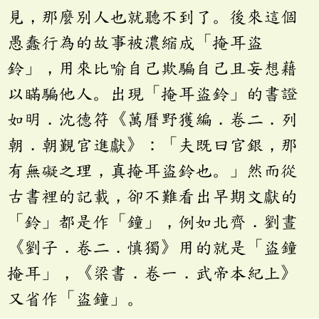
見，那麼別人也就聽不到了。後來這個
愚蠢行為的故事被濃縮成「掩耳盜
鈴」，用來比喻自己欺騙自己且妄想藉
以瞞騙他人。出現「掩耳盜鈴」的書證
如明．沈德符《萬曆野獲編．卷二．列
朝．朝覲官進獻》：「夫既曰官銀，那
有無礙之理，真掩耳盜鈴也。」然而從
古書裡的記載，卻不難看出早期文獻的
「鈴」都是作「鐘」，例如北齊．劉晝
《劉子．卷二．慎獨》用的就是「盜鐘
掩耳」，《梁書．卷一．武帝本紀上》
又省作「盜鐘」。