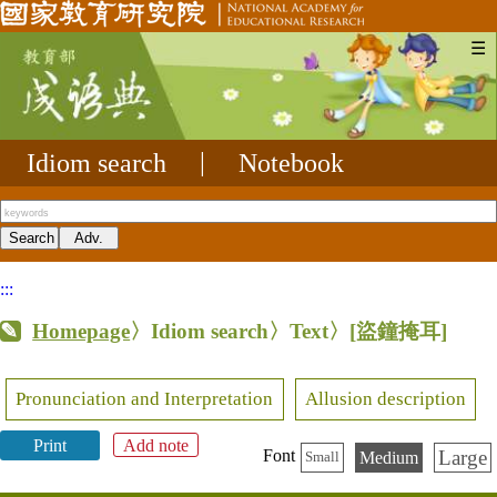
☰
Idiom search
|
Notebook
:::
Homepage
〉Idiom search〉Text〉
[盜鐘掩耳]
Pronunciation and Interpretation
Allusion description
Print
Add note
Large
Font
Medium
Small