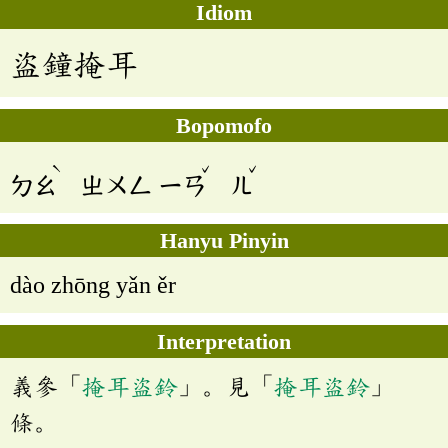
Idiom
盜鐘掩耳
Bopomofo
ˋ
ˇ
ˇ
ㄉㄠ
ㄓㄨㄥ
ㄧㄢ
ㄦ
Hanyu Pinyin
dào zhōng yǎn ěr
Interpretation
義參「
掩耳盜鈴
」。見「
掩耳盜鈴
」
條。