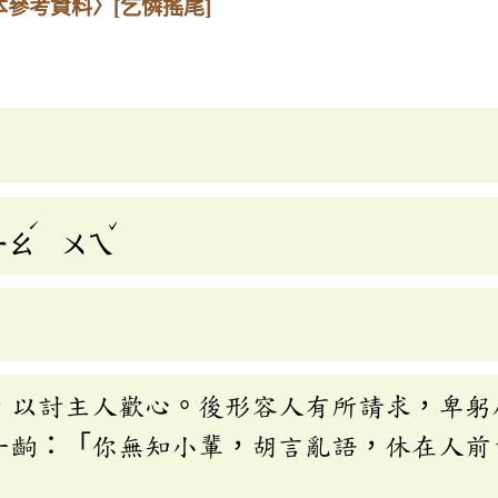
本參考資料〉
[乞憐搖尾]
ˊ
ˇ
ㄧㄠ
ㄨㄟ
，以討主人歡心。後形容人有所請求，卑躬
一齣：「你無知小輩，胡言亂語，休在人前