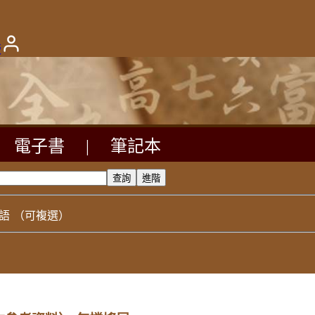
版
電子書
|
筆記本
語
（可複選）