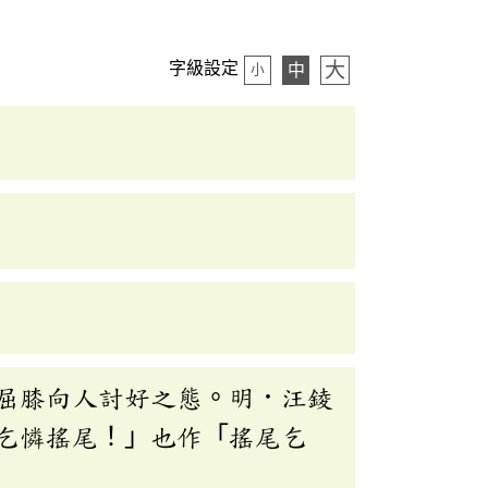
大
字級設定
中
小
屈膝向人討好之態。明．汪錂
乞憐搖尾！」也作「搖尾乞