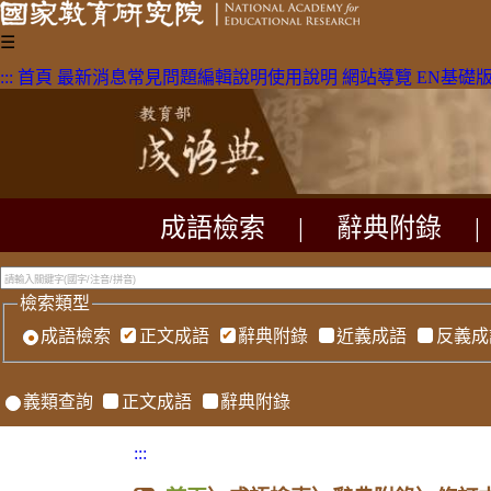
☰
:::
首頁
最新消息
常見問題
編輯說明
使用說明
網站導覽
EN
基礎
成語檢索
|
辭典附錄
|
檢索類型
成語檢索
正文成語
辭典附錄
近義成語
反義成
義類查詢
正文成語
辭典附錄
:::