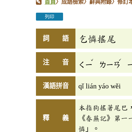
首頁
〉成語檢索〉辭典附錄〉修訂
列印
乞憐搖尾
詞 語
ˇ
ˊ
注 音
ㄑㄧ
ㄌㄧㄢ
漢語拼音
qǐ lián yáo wěi
本指狗搖著尾巴
釋 義
《春蕪記》第一
憐」。