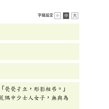
大
字級設定
中
小
「煢煢孑立，形影相弔。」
荒隅中少士人女子，無與為