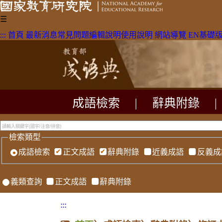
☰
:::
首頁
最新消息
常見問題
編輯說明
使用說明
網站導覽
EN
基礎
成語檢索
|
辭典附錄
|
檢索類型
成語檢索
正文成語
辭典附錄
近義成語
反義成
義類查詢
正文成語
辭典附錄
:::