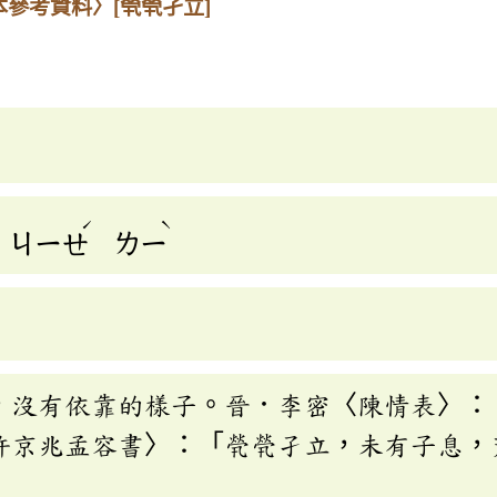
本參考資料〉
[煢煢孑立]
ˊ
ˋ
ㄐㄧㄝ
ㄌㄧ
，沒有依靠的樣子。晉．李密〈陳情表〉：
許京兆孟容書〉：「煢煢孑立，未有子息，