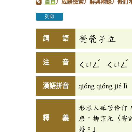
首頁
〉成語檢索〉辭典附錄〉修訂
列印
煢煢孑立
詞 語
ˊ
ˊ
注 音
ㄑㄩㄥ
ㄑㄩㄥ
漢語拼音
qióng qióng jié lì
形容人孤苦伶仃
釋 義
唐．柳宗元〈寄
婚。」