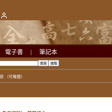
版
電子書
|
筆記本
語
（可複選）