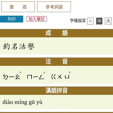
書 證
參考詞語
列印
加入筆記
大
字級設定
中
小
成 語
釣名沽譽
注 音
ˋ
ˊ
ˋ
ㄉㄧㄠ
ㄇㄧㄥ
ㄍㄨ
ㄩ
漢語拼音
diào míng gū yù