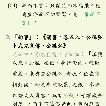
華而不實：只開花而不結果。比
喻虛浮而不切實際。見「
華而不
實
」。
「釣譽」：《漢書．卷五八．公孫弘
卜式兒寬傳．公孫弘》
元始中，修功臣後，下詔曰：
「漢興
以來，股肱
在位，身行儉約，輕財
1>
重義，未有若公孫弘
者也。位在宰
2>
相封侯，而為布被脫粟
之飯，奉祿
3>
以給故人賓客，無有所餘，可謂減於
制度
，而率下篤俗者也，與內厚富