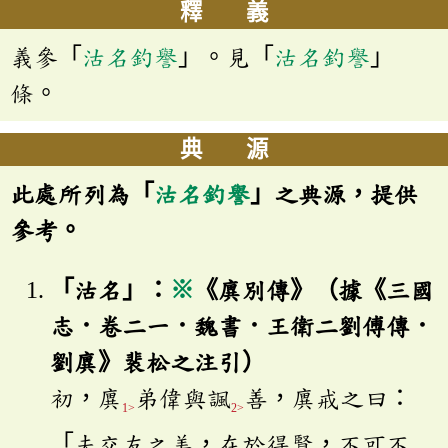
釋 義
義參「
沽名釣譽
」。見「
沽名釣譽
」
條。
典 源
此處所列為「
沽名釣譽
」之典源，提供
參考。
「沽名」：
※
《廙別傳》（據《三國
志．卷二一．魏書．王衛二劉傅傳．
劉廙》裴松之注引）
初，廙
弟偉與諷
善，廙戒之曰：
1>
2>
「夫交友之美，在於得賢，不可不