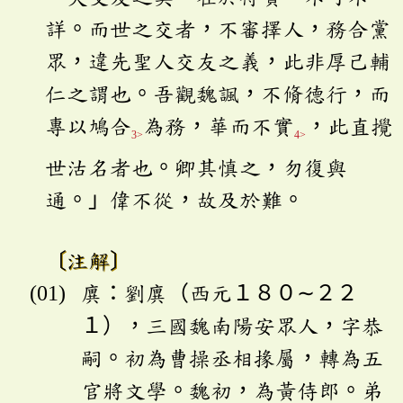
詳。而世之交者，不審擇人，務合黨
眾，違先聖人交友之義，此非厚己輔
仁之謂也。吾觀魏諷，不脩德行，而
專以鳩合
為務，華而不實
，此直攪
3>
4>
世沽名者也。卿其慎之，勿復與
通。」偉不從，故及於難。
〔注解〕
廙：劉廙（西元１８０∼２２
１），三國魏南陽安眾人，字恭
嗣。初為曹操丞相掾屬，轉為五
官將文學。魏初，為黃侍郎。弟