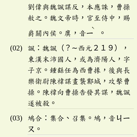
劉偉與魏諷謀反，本應誅，曹操
赦之。魏文帝時，官至侍中，賜
ˋ
爵關內侯。廙，音
ㄧ
。
諷：魏諷（？∼西元２１９），
東漢末沛國人，或為濟陽人，字
子京。鍾繇任為西曹掾，後與長
樂衛尉陳禕謀畫襲鄴城，攻擊曹
操。陳禕向曹操告發其謀，魏諷
遂被殺。
鳩合：集合、召集。鳩，音
ㄐㄧ
ㄡ
。