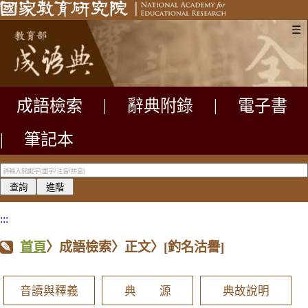
☰
成語檢索
|
辭典附錄
|
電子書
|
筆記本
:::
首頁
〉成語檢索〉正文〉
[釣名沽譽]
音讀與釋義
典 源
典故說明