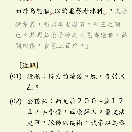
4>
而外為詭服
以釣虛譽者殊科
。
夫表
5>
6>
德章義，所以率世厲俗，聖王之制
也。其賜弘後子孫之次見為適者，爵
關內侯，食邑三百戶。」
〔注解〕
股肱：得力的輔佐。肱，音
ㄍㄨ
ㄥ
。
公孫弘：西元前２００∼前１２
１，字季齊，西漢薛人。習文法
吏事，緣飾以儒術，武帝以為丞