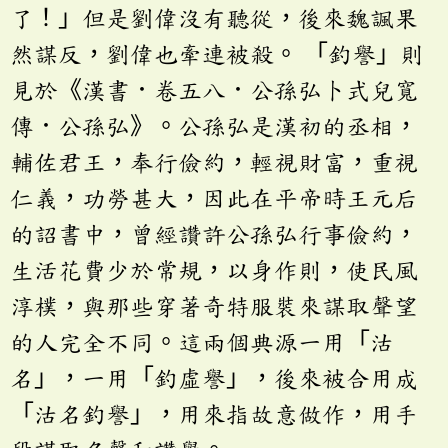
了！」但是劉偉沒有聽從，後來魏諷果
然謀反，劉偉也牽連被殺。 「釣譽」則
見於《漢書．卷五八．公孫弘卜式兒寬
傳．公孫弘》。公孫弘是漢初的丞相，
輔佐君王，奉行儉約，輕視財富，重視
仁義，功勞甚大，因此在平帝時王元后
的詔書中，曾經讚許公孫弘行事儉約，
生活花費少於常規，以身作則，使民風
淳樸，與那些穿著奇特服裝來謀取聲望
的人完全不同。這兩個典源一用「沽
名」，一用「釣虛譽」，後來被合用成
「沽名釣譽」，用來指故意做作，用手