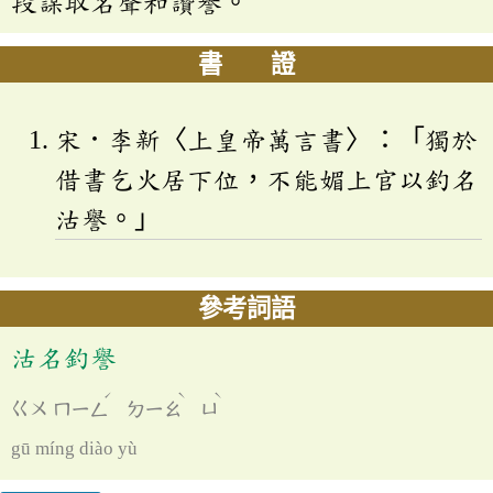
段謀取名聲和讚譽。
書 證
宋．李新〈上皇帝萬言書〉：「獨於
借書乞火居下位，不能媚上官以釣名
沽譽。」
參考詞語
沽名釣譽
ˊ
ˋ
ˋ
ㄍㄨ
ㄇㄧㄥ
ㄉㄧㄠ
ㄩ
gū míng diào yù