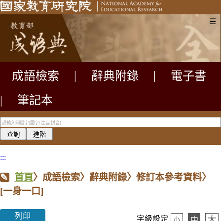
☰
成語檢索
|
辭典附錄
|
電子書
|
筆記本
:::
首頁
〉成語檢索〉辭典附錄〉修訂本參考資料〉
[一身一口]
列印
大
字級設定
中
小