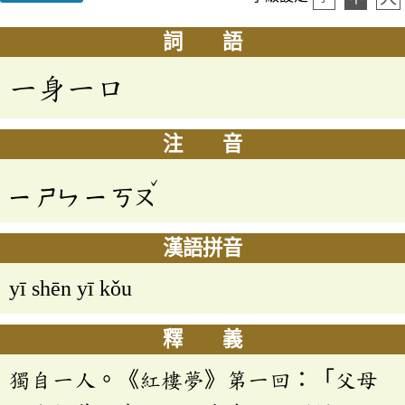
詞 語
一身一口
注 音
ˇ
ㄧ
ㄕㄣ
ㄧ
ㄎㄡ
漢語拼音
yī shēn yī kǒu
釋 義
獨自一人。《紅樓夢》第一回：「父母