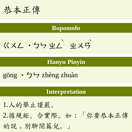
恭本正傳
Bopomofo
ˋ
ˋ
ㄍㄨㄥ
˙ㄅㄣ
ㄓㄥ
ㄓㄨㄢ
Hanyu Pinyin
gōng ˙ㄅㄣ zhèng zhuàn
Interpretation
1.人的舉止謹嚴。
2.循規矩、合實際。如：「你要恭本正傳
的說，別聊閒篇兒。」