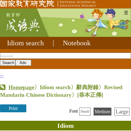
☰
Idiom search
|
Notebook
:::
Homepage
〉Idiom search〉辭典附錄〉Revised
Mandarin Chinese Dictionary〉
[恭本正傳]
Print
Large
Font
Medium
Small
Idiom