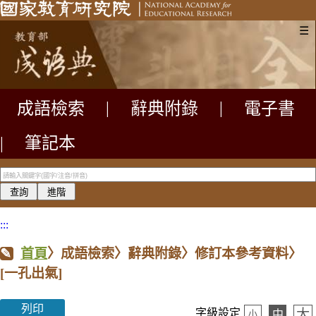
☰
成語檢索
|
辭典附錄
|
電子書
|
筆記本
:::
首頁
〉成語檢索〉辭典附錄〉修訂本參考資料〉
[一孔出氣]
列印
大
字級設定
中
小