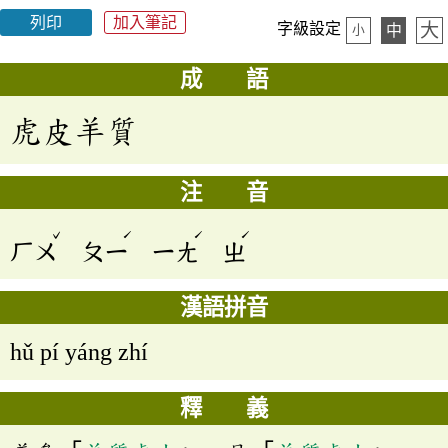
列印
加入筆記
大
字級設定
中
小
成 語
虎皮羊質
注 音
ˇ
ˊ
ˊ
ˊ
ㄏㄨ
ㄆㄧ
ㄧㄤ
ㄓ
漢語拼音
hǔ pí yáng zhí
釋 義