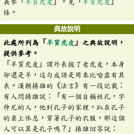
義參「
羊質虎皮
」。見「
羊質虎皮
」
條。
典故說明
此處所列為「
羊質虎皮
」之典故說明，
提供參考。
「羊質虎皮」謂外表披了老虎皮，本身
卻還是羊，這句成語是用來比喻虛有其
表。漢朝揚雄的《法言》有一段記載：
有人問揚雄說：「有一個自稱姓孔，字
仲尼的人，他到孔子的家裡，趴在孔子
的桌上休息，穿著孔子的衣服，那這個
人可以算是孔子嗎？」揚雄回答說：