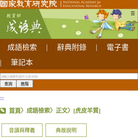
☰
成語檢索
|
辭典附錄
|
電子書
|
筆記本
:::
首頁
〉成語檢索〉正文〉
[虎皮羊質]
音讀與釋義
典故說明