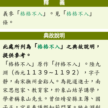
釋 義
義參「
格格不入
」。見「
格格不入
」
條。
典故說明
此處所列為「
格格不入
」之典故說明，
提供參考。
「格格不入」原作「扞格不入」。陸九
淵（西元１１３９∼１１９２），字子
靜，南宋撫州金谿人。為乾道進士，南
宋思想家、教育家，於象山結茅講學，
學者稱象山先生。曾任靖安縣主簿、國
子正，官至奉議郎知荊門軍。陸九淵創