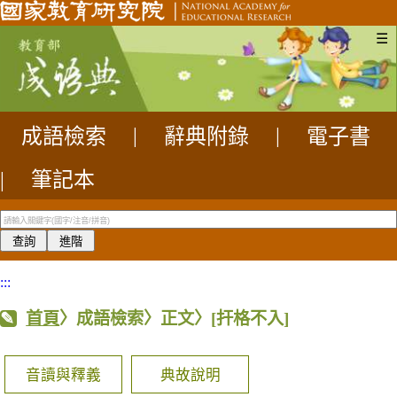
☰
成語檢索
|
辭典附錄
|
電子書
|
筆記本
:::
首頁
〉成語檢索〉正文〉
[扞格不入]
音讀與釋義
典故說明