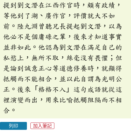
提到劉文潛在江西作官時，頗有政績，
等他到了湖、廣作官，評價就大不如
前。陸九淵曾聽兄長提起劉文潛，以為
他必不是個庸碌之輩，後來才知道事實
並非如此。他認為劉文潛在滿足自己的
私慾上，無所不取，絲毫沒有畏懼；但
是論到誠意正心等道德修養時，就顯得
抵觸而不能相合，並以此自謂為光明公
正。後來「格格不入」這句成語就從這
裡演變而出，用來比喻抵觸阻隔而不相
合。
列印
加入筆記