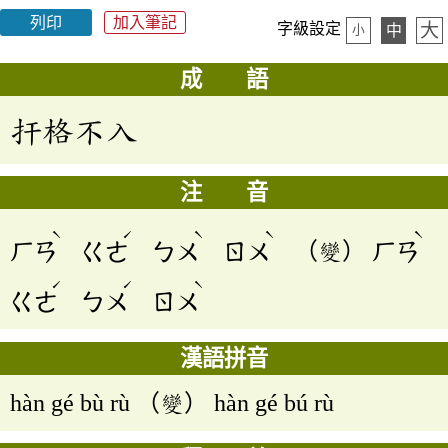
列印
加入筆記
大
字級設定
中
小
成 語
扞格不入
注 音
ˋ
ˊ
ˋ
ˋ
ˋ
ㄏㄢ
ㄍㄜ
ㄅㄨ
ㄖㄨ
（變）
ㄏㄢ
ˊ
ˊ
ˋ
ㄍㄜ
ㄅㄨ
ㄖㄨ
漢語拼音
hàn gé bù rù （變） hàn gé bú rù