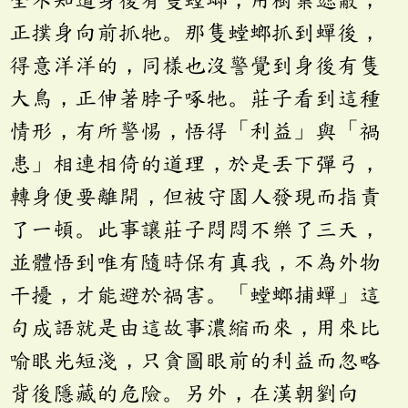
正撲身向前抓牠。那隻螳螂抓到蟬後，
得意洋洋的，同樣也沒警覺到身後有隻
大鳥，正伸著脖子啄牠。莊子看到這種
情形，有所警惕，悟得「利益」與「禍
患」相連相倚的道理，於是丟下彈弓，
轉身便要離開，但被守園人發現而指責
了一頓。此事讓莊子悶悶不樂了三天，
並體悟到唯有隨時保有真我，不為外物
干擾，才能避於禍害。「螳螂捕蟬」這
句成語就是由這故事濃縮而來，用來比
喻眼光短淺，只貪圖眼前的利益而忽略
背後隱藏的危險。另外，在漢朝劉向