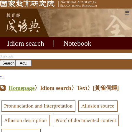
☰
Idiom search
|
Notebook
:::
Homepage
〉Idiom search〉Text〉
[黃雀伺蟬]
Pronunciation and Interpretation
Allusion source
Allusion description
Proof of documented content