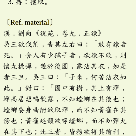
搏：攫取。
〔Ref. material〕
漢．劉向《說苑．卷九．正諫》
吳王欲伐荊，告其左右曰：「敢有諫者
死。」舍人有少孺子者，欲諫不敢，則
懷丸操彈，遊於後園，露沾其衣，如是
者三旦。吳王曰：「子來，何苦沾衣如
此。」對曰：「園中有樹，其上有蟬，
蟬高居悲鳴飲露，不知螳螂在其後也；
螳螂委身曲附欲取蟬，而不知黃雀在其
傍也；黃雀延頸欲啄螳螂，而不知彈丸
在其下也；此三者，皆務欲得其前利，