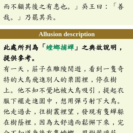
而不顧其後之有患也。」吳王曰：「善
哉。」乃罷其兵。
Allusion description
此處所列為「
螳螂捕蟬
」之典故說明，
提供參考。
有一天，莊子在雕陵閒遊，看到一隻奇
特的大鳥飛進別人的栗園裡，停在樹
上。他不知不覺地被大鳥吸引，提起衣
服下襬走進園中，想用彈弓射下大鳥。
他走過去，往樹叢裡望，發現有隻蟬躲
在樹蔭裡，因為太舒適而鬆懈下來，完
全不知道身後有隻螳螂，用樹葉遮蔽，