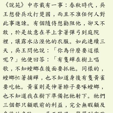
《說苑》中亦載有一事：春秋時代，吳
王想發兵攻打楚國，而且不准任何人對
此事進諫。有個隨侍想勸阻他，卻又不
敢，於是故意在早上拿著彈弓到庭院
裡，讓露水沾溼他的衣服。如此連續三
天，吳王問他說：「你為什麼要這樣
呢？」他便回答：「有隻蟬在樹上唱
歌，不知螳螂在後面要抓牠。同樣的，
螳螂忙著捕蟬，也不知道身後有隻黃雀
要吃牠。黃雀則是伸著脖子要啄螳螂，
也不知道我在樹下準備把牠射下。牠們
三個都只顧眼前的利益，完全無暇顧及