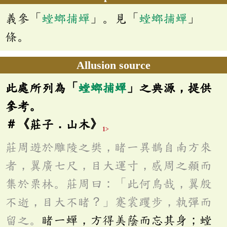
義參「
螳螂捕蟬
」。見「
螳螂捕蟬
」
條。
Allusion source
此處所列為「
螳螂捕蟬
」之典源，提供
參考。
＃《莊子．山木》
1>
莊周遊於雕陵之樊，睹一異鵲自南方來
者，翼廣七尺，目大運寸，感周之顙而
集於栗林。莊周曰：「此何鳥哉，翼殷
不逝，目大不睹？」蹇裳躩步，執彈而
留之。
睹一蟬，方得美蔭而忘其身；螳