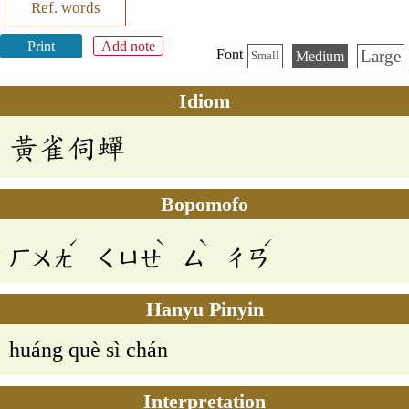
Ref. words
Print
Add note
Large
Font
Medium
Small
Idiom
黃雀伺蟬
Bopomofo
ˊ
ˋ
ˋ
ˊ
ㄏㄨㄤ
ㄑㄩㄝ
ㄙ
ㄔㄢ
Hanyu Pinyin
huáng què sì chán
Interpretation