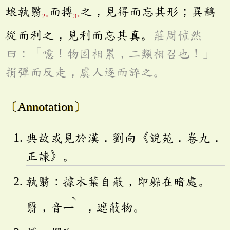
蜋執翳
而搏
之，見得而忘其形；異鵲
2>
3>
從而利之，見利而忘其真。
莊周怵然
曰：「噫！物固相累，二類相召也！」
捐彈而反走，虞人逐而誶之。
〔Annotation〕
典故或見於漢．劉向《說苑．卷九．
正諫》。
執翳：據木葉自蔽，即躲在暗處。
ˋ
翳，音
ㄧ
，遮蔽物。