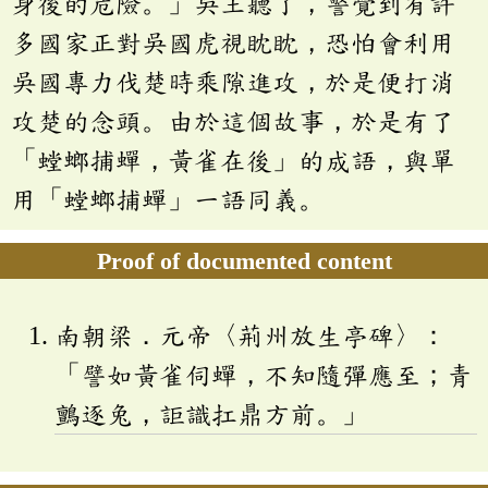
身後的危險。」吳王聽了，警覺到有許
多國家正對吳國虎視眈眈，恐怕會利用
吳國專力伐楚時乘隙進攻，於是便打消
攻楚的念頭。由於這個故事，於是有了
「螳螂捕蟬，黃雀在後」的成語，與單
用「螳螂捕蟬」一語同義。
Proof of documented content
南朝梁．元帝〈荊州放生亭碑〉：
「譬如黃雀伺蟬，不知隨彈應至；青
鸇逐兔，詎識扛鼎方前。」