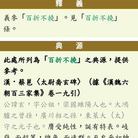
釋 義
義參「
百折不撓
」。見「
百折不撓
」
條。
典 源
此處所列為「
百折不撓
」之典源，提供
參考。
漢．蔡邕〈太尉喬玄碑〉（據《漢魏六
朝百三家集》卷一九引）
公諱玄，字公祖，梁國雎陽人也。大鴻
臚之曾孫，廣川相之孫，東萊大（太）
守之元子也。
膺受純性，誕有特表。岐
嶷
而超等，總角
而逸群。至矣乎初紳