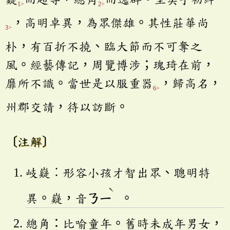
1>
2>
，高明卓異，為眾傑雄。其性莊華尚
3>
朴，有百折不撓、臨大節而不可奪之
風。經藝傳記，周覽博涉；瑰琦在前，
靡所不識。當世是以服重器
，歸高名，
6>
州郡交請，待以訪斷。
〔注解〕
岐嶷︰形容小孩才智出眾、聰明特
ˋ
異。嶷，音
ㄋㄧ
。
總角：比喻童年。舊時未成年男女，