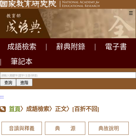
☰
成語檢索
|
辭典附錄
|
電子書
|
筆記本
:::
首頁
〉成語檢索〉正文〉
[百折不回]
音讀與釋義
典 源
典故說明