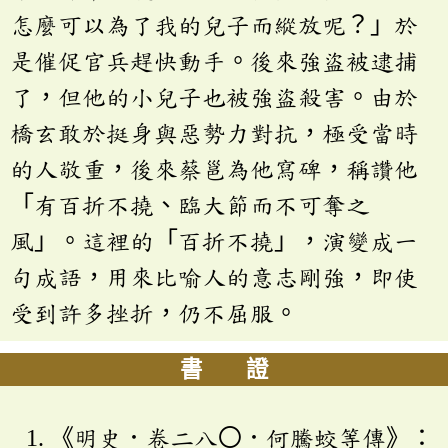
怎麼可以為了我的兒子而縱放呢？」於
是催促官兵趕快動手。後來強盜被逮捕
了，但他的小兒子也被強盜殺害。由於
橋玄敢於挺身與惡勢力對抗，極受當時
的人敬重，後來蔡邕為他寫碑，稱讚他
「有百折不撓、臨大節而不可奪之
風」。這裡的「百折不撓」，演變成一
句成語，用來比喻人的意志剛強，即使
受到許多挫折，仍不屈服。
書 證
《明史．卷二八〇．何騰蛟等傳》：