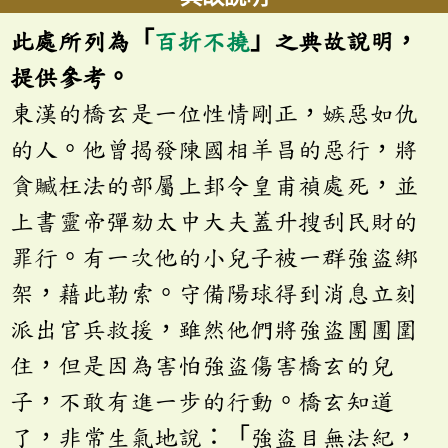
此處所列為「
百折不撓
」之典故說明，
提供參考。
東漢的橋玄是一位性情剛正，嫉惡如仇
的人。他曾揭發陳國相羊昌的惡行，將
貪贓枉法的部屬上邽令皇甫禎處死，並
上書靈帝彈劾太中大夫蓋升搜刮民財的
罪行。有一次他的小兒子被一群強盜綁
架，藉此勒索。守備陽球得到消息立刻
派出官兵救援，雖然他們將強盜團團圍
住，但是因為害怕強盜傷害橋玄的兒
子，不敢有進一步的行動。橋玄知道
了，非常生氣地說：「強盜目無法紀，