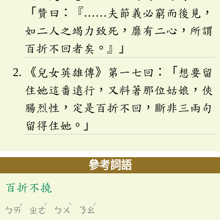
「贊曰：『……夫節義必窮而後見，
如二人之竭力致死，靡有二心，所謂
百折不回者矣。』」
《兒女英雄傳》第一七回：「想要留
住她這番遠行，又料著那位姑娘，俠
腸烈性，定是百折不回，斷非三兩句
留得住她。」
參考詞語
百折不撓
ˇ
ˊ
ˋ
ˊ
ㄅㄞ
ㄓㄜ
ㄅㄨ
ㄋㄠ