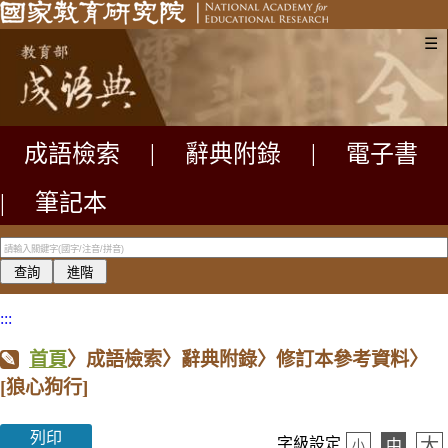
☰
成語檢索
|
辭典附錄
|
電子書
|
筆記本
:::
首頁
〉成語檢索〉辭典附錄〉修訂本參考資料〉
[狼心狗行]
列印
大
字級設定
中
小