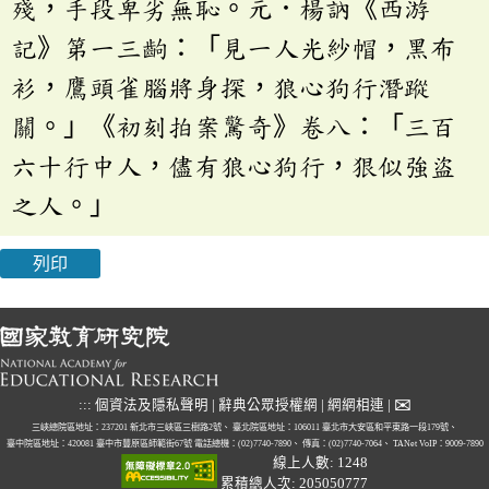
殘，手段卑劣無恥。元．楊訥《西游
記》第一三齣：「見一人光紗帽，黑布
衫，鷹頭雀腦將身探，狼心狗行潛蹤
關。」《初刻拍案驚奇》卷八：「三百
六十行中人，儘有狼心狗行，狠似強盜
之人。」
列印
✉
:::
個資法及隱私聲明
|
辭典公眾授權網
|
網網相連
|
三峽總院區地址：237201 新北市三峽區三樹路2號、
臺北院區地址：106011 臺北市大安區和平東路一段179號、
臺中院區地址：420081 臺中市豐原區師範街67號
電話總機：(02)7740-7890、
傳真：(02)7740-7064、
TANet VoIP：9009-7890
線上人數: 1248
累積總人次: 205050777