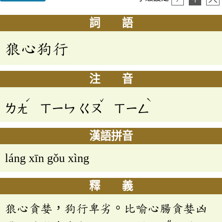
詞 語
狼心狗行
注 音
ˊ
ˇ
ˋ
ㄌㄤ
ㄒㄧㄣ
ㄍㄡ
ㄒㄧㄥ
漢語拼音
láng xīn gǒu xìng
釋 義
狼心貪婪，狗行卑劣。比喻心腸貪婪凶